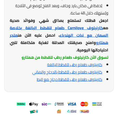
يُحفظ في مكان بارد وجاف، وبعد الفتح يُوضع في الثلاجة
ويُستهلك خلال 48 ساعة.
اجعل قطتك تستمتع بمذاق شهي وفوائد صحية
مع
كارنيلوف Carnilove طعام للقطط البالغة بخلاصة
السمان مع نبات الهندباء
، احصل عليه الآن من
متجر
همتارو
وامنح صديقتك المدللة تغذية متكاملة تلبي
احتياجاتها اليومية.
تسوق الآن كارنيلوف طعام رطب للقطط من همتارو
كارنيلوف طعام رطب للقطط البالغة
كارنيلوف طعام رطب للقطط بالدجاج والضاني
كارنيلوف طعام رطب للقطط دجاج مع البط