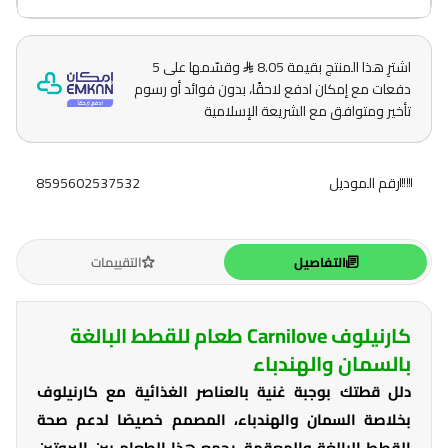
اشترِ هذا المنتج بقيمة 8.05
وقسّمها على 5
دفعات مع إمكان ادفع لاحقًا، بدون فوائد أو رسوم
تأخير ومتوافق مع الشريعة الإسلامية
رقم الموديل
8595602537532
التفاصيل
التقييمات
كارنيلوف Carnilove طعام للقطط البالغة
بالسمان والهندباء
دلل قطتك بوجبة غنية بالعناصر الغذائية مع كارنيلوف
بخلاصة السمان والهندباء، المصمم خصيصًا لدعم صحة
القطط البالغة والمعقمة. يجمع هذا الطعام بين البروتين