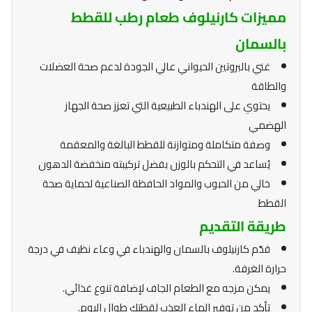
مميزات كارنيلوف طعام رطب للقطط
بالسمان
غني بالبروتين الحيواني عالي الجودة لدعم صحة العضلات
والطاقة
يحتوي على الهندباء الطبيعية التي تعزز صحة الجهاز
الهضمي
وصفة متكاملة ومتوازنة للقطط البالغة والمعقمة
يُساعد في التحكم بالوزن بفضل تركيبته منخفضة الدهون
خالي من الحبوب والمواد الحافظة الصناعية لحماية صحة
القطط
طريقة التقديم
قدّم كارنيلوف بالسمان والهندباء في وعاء نظيف في درجة
حرارة الغرفة.
يمكن مزجه مع الطعام الجاف لإضافة تنوع غذائي.
تأكد من توفير الماء العذب لقطتك طوال اليوم.