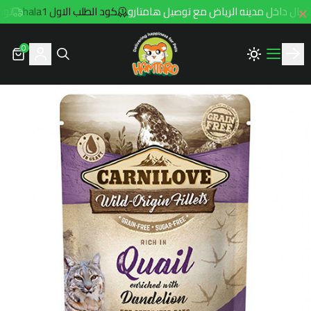
كود الطلب الاول hala1
توصيل مجاني
0
Hamtaro