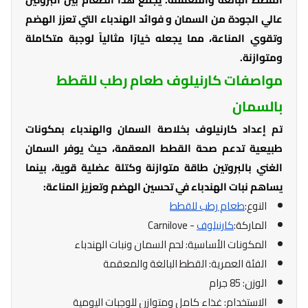
عالي الجودة من السمان و فوائد الهندباء التي تعزز الهضم
وتقوي المناعة، مما يجعله خيارًا مثالياً لوجبة متكاملة
ومتوازنة.
مواصفات كارنيلوف طعام رطب للقطط
بالسمان
تم إعداد كارنيلوف بخلاصة السمان والهندباء بمكونات
طبيعية تدعم صحة القطط المعقمة، حيث يوفر السمان
الغني بالبروتين طاقة متوازنة وكتلة عضلية قوية، بينما
يساهم نبات الهندباء في تحسين الهضم وتعزيز المناعة:
النوع:
طعام رطب للقطط
الماركة:
كارنيلوف
- Carnilove
المكونات الأساسية: لحم السمان ونبات الهندباء
الفئة العمرية: القطط البالغة والمعقمة
الوزن: 85 جرام
الاستخدام: غذاء كامل ومتوازن للوجبات اليومية