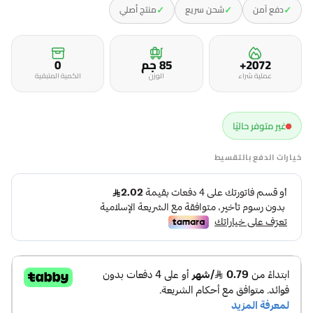
✓
✓
✓
دفع آمن
شحن سريع
منتج أصلي
2072+
85 جم
0
عملية شراء
الوزن
الكمية المتبقية
غير متوفر حاليًا
خيارات الدفع بالتقسيط