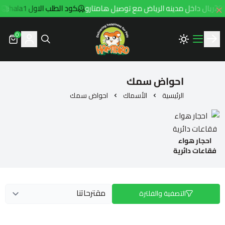
كود الطلب الاول hala1
توص
0
Hamtaro
احواض سمك
الرئيسية
الأسماك
احواض سمك
احجار هواء
فقاعات دائرية
التصفية والفلترة