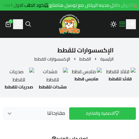
ارو
كود الطلب الاول hala1
0
Hamtaro
الإكسسوارات للقطط
الرئيسية
القطط
الإكسسوارات للقطط
قلائد للقطط
ملابس قطط
مشدات للقطط
صدريات للقطط
التصفية والفلترة
تعذر جلب المزيد😢