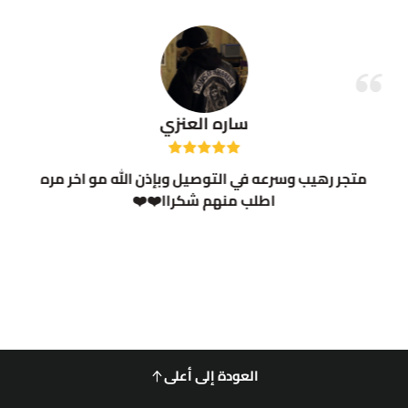
ساره العنزي
متجر رهيب وسرعه في التوصيل وبإذن الله مو اخر مره
اطلب منهم شكراا❤️❤️
العودة إلى أعلى