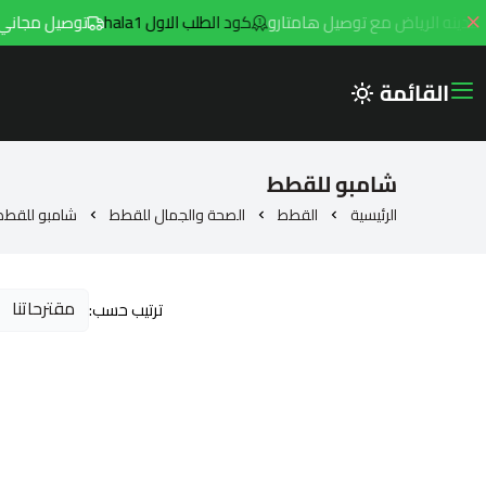
كود الطلب الاول hala1
توصيل مجاني للطلبات فوق 299ريال داخ
القائمة
شامبو للقطط
الرئيسية
القطط
الصحة والجمال للقطط
شامبو للقطط
ترتيب حسب: