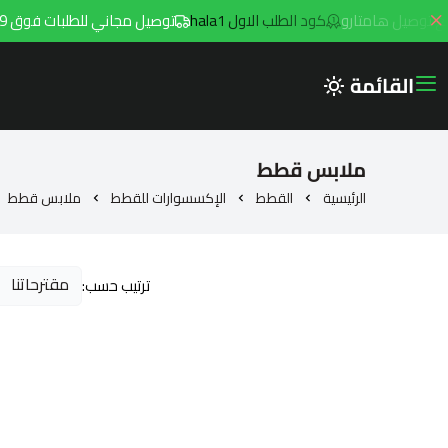
كود الطلب الاول hala1
توصيل مجاني للطلبات فوق 299ريال داخل مدينه الرياض مع توصيل هامتارو
القائمة
ملابس قطط
الرئيسية
القطط
الإكسسوارات للقطط
ملابس قطط
ترتيب حسب: