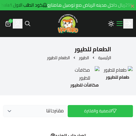
ارو
كود الطلب الاول hala1
0
Hamtaro
الطعام للطيور
الرئيسية
الطيور
الطعام للطيور
طعام للطيور
مكافآت للطيور
التصفية والفلترة
تعذر جلب المزيد😢