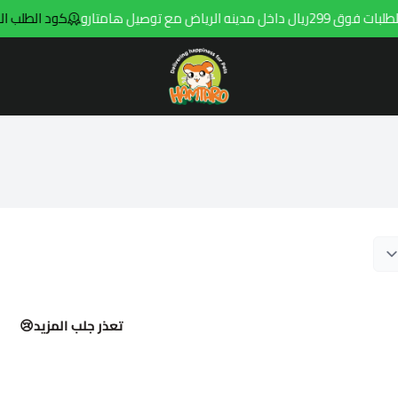
ينه الرياض مع توصيل هامتارو
كود الطلب الاول a1
Hamtaro
تعذر جلب المزيد😢