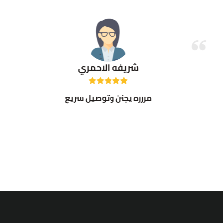
شريفه الاحمري
مررره يجنن وتوصيل سريع