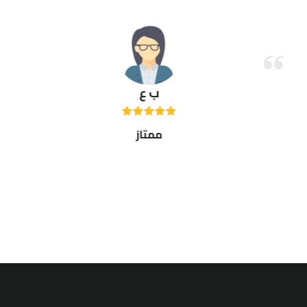
ب ع
ممتاز