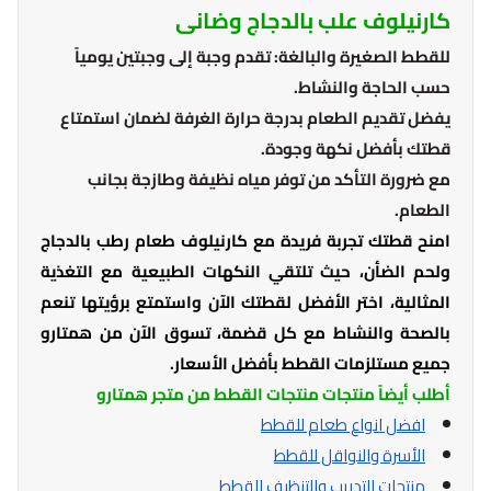
كارنيلوف علب بالدجاج وضانى
للقطط الصغيرة والبالغة: تقدم وجبة إلى وجبتين يومياً
حسب الحاجة والنشاط.
يفضل تقديم الطعام بدرجة حرارة الغرفة لضمان استمتاع
قطتك بأفضل نكهة وجودة.
مع ضرورة التأكد من توفر مياه نظيفة وطازجة بجانب
الطعام.
امنح قطتك تجربة فريدة مع كارنيلوف طعام رطب بالدجاج
ولحم الضأن، حيث تلتقي النكهات الطبيعية مع التغذية
المثالية، اختر الأفضل لقطتك الآن واستمتع برؤيتها تنعم
بالصحة والنشاط مع كل قضمة، تسوق الآن من همتارو
جميع مستلزمات القطط بأفضل الأسعار.
أطلب أيضاً منتجات منتجات القطط من متجر همتارو
افضل انواع طعام للقطط
الأسرة والنواقل للقطط
منتجات التدريب والتنظيف للقطط