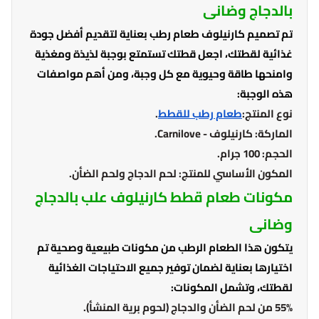
بالدجاج وضانى
تم تصميم كارنيلوف طعام رطب بعناية لتقديم أفضل جودة
غذائية لقطتك، اجعل قطتك تستمتع بوجبة لذيذة ومغذية
وامنحها طاقة وحيوية مع كل وجبة، ومن أهم مواصفات
هذه الوجبة:
نوع المنتج:
طعام رطب للقطط
.
الماركة: كارنيلوف - Carnilove.
الحجم: 100 جرام.
المكون الأساسي للمنتج: لحم الدجاج ولحم الضأن.
مكونات طعام قطط كارنيلوف علب بالدجاج
وضانى
يتكون هذا الطعام الرطب من مكونات طبيعية وصحية تم
اختيارها بعناية لضمان توفير جميع الاحتياجات الغذائية
لقطتك، وتشمل المكونات:
55% من لحم الضأن والدجاج (لحوم برية المنشأ).