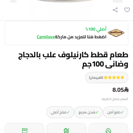
أصلي 100%
اضغط هنا للمزيد من ماركة
Carnilove
طعام قطط كارنيلوف علب بالدجاج
وضانى 100جم
(تقييمان)
8.05
السعر شامل الضريبه
✓
✓
✓
دفع آمن
شحن سريع
منتج أصلي