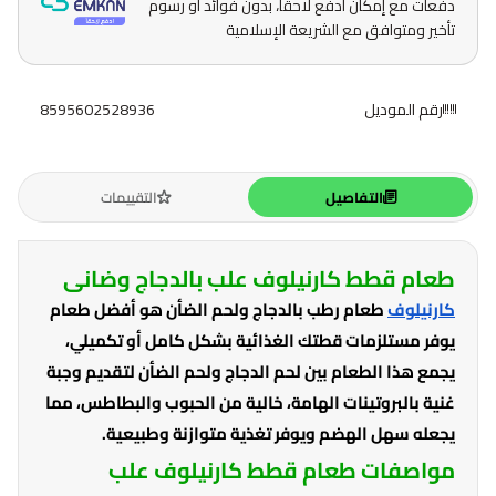
دفعات مع إمكان ادفع لاحقًا، بدون فوائد أو رسوم
تأخير ومتوافق مع الشريعة الإسلامية
رقم الموديل
8595602528936
التفاصيل
التقييمات
طعام قطط كارنيلوف علب بالدجاج وضانى
كارنيلوف
طعام رطب بالدجاج ولحم الضأن هو أفضل طعام
يوفر مستلزمات قطتك الغذائية بشكل كامل أو تكميلي،
يجمع هذا الطعام بين لحم الدجاج ولحم الضأن لتقديم وجبة
غنية بالبروتينات الهامة، خالية من الحبوب والبطاطس، مما
يجعله سهل الهضم ويوفر تغذية متوازنة وطبيعية.
مواصفات طعام قطط كارنيلوف علب