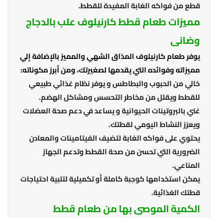
قطع من فواكه الغابة المفيدة للقطط.
مميزات طعام قطط كارنيلوف علب بالدجاج
وضانى
يوفر طعام كارنيلوف المذاق الشهي والمميز بالإضافة إلي
مميزاته وفوائده التي يقدمها لصغيرتك، ومن أبرز مكوناته:
خالي من الحبوب والبطاطس و يوفر نظام غذائي طبيعي
للقطط ويقلل من مخاطر التحسس ومشاكل الهضم.
غني بالبروتينات الحيوانية و يساعد في دعم صحة العضلات
ويعزز النشاط اليومي لقطتك.
يحتوي على فواكه الغابة لتضيف الفيتامينات والمعادن
الضرورية التي تحسن من صحة القطط وتدعم الجهاز
المناعي.
يمكن استخدامها كوجبة كاملة أو تكميلية لتلبية احتياجات
قطتك الغذائية.
الكمية الموصى بها من طعام قطط