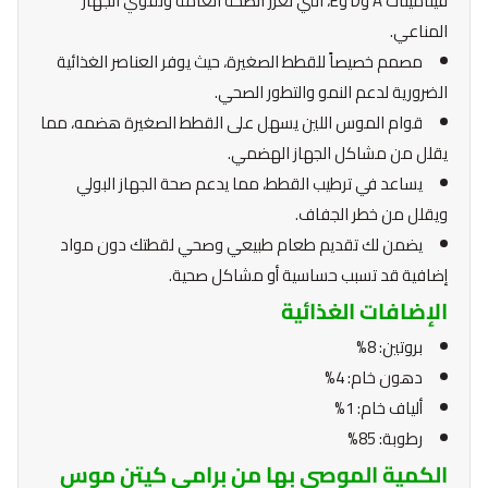
فيتامينات A وD وE، التي تعزز الصحة العامة وتقوي الجهاز
المناعي.
مصمم خصيصاً للقطط الصغيرة، حيث يوفر العناصر الغذائية
الضرورية لدعم النمو والتطور الصحي.
قوام الموس اللين يسهل على القطط الصغيرة هضمه، مما
يقلل من مشاكل الجهاز الهضمي.
يساعد في ترطيب القطط، مما يدعم صحة الجهاز البولي
ويقلل من خطر الجفاف.
يضمن لك تقديم طعام طبيعي وصحي لقطتك دون مواد
إضافية قد تسبب حساسية أو مشاكل صحية.
الإضافات الغذائية
بروتين: 8%
دهون خام: 4%
ألياف خام: 1%
رطوبة: 85%
الكمية الموصى بها من برامي كيتن موس