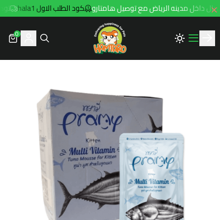
كود الطلب الاول hala1
توصيل مجاني ل
0
Hamtaro