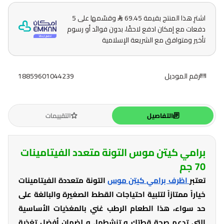
اشترِ هذا المنتج بقيمة 69.45
وقسّمها على 5
دفعات مع إمكان ادفع لاحقًا، بدون فوائد أو رسوم
تأخير ومتوافق مع الشريعة الإسلامية
رقم الموديل
18859601044239
التفاصيل
التقييمات
برامي كيتن موس التونة متعدد الفيتامينات
70 جم
تعتبر
اظرف برامي كيتن موس
التونة متعددة الفيتامينات
خياراً ممتازاً لتلبية احتياجات القطط الصغيرة والبالغة على
حد سواء، هذا الطعام الرطب غني بالمغذيات الأساسية
التي تدعم صحة قطتك و تنشطها. و لضمان أفضل تغذية