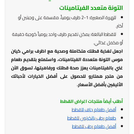
التونة متعدد الفيتامينات
للهررة الصغيرة: 1-2 ظرف يومياً، مقسمة على وجبتين أو
أكثر.
للقطط البالغة: يمكن تقديم ظرف واحد يومياً كوجبة خفيفة
أو مكمل غذائي.
اجعل تغذية قطتك متكاملة وصحية مع اظرف برامي كيتن
موس التونة متعددة الفيتامينات، واستمتع بتقديم طعام
غني بالفيتامينات يعزز صحة قطتك ورفاهيتها، تسوق الآن
من متجر همتارو للحصول على أفضل الخيارات لأحبائك
الأليفين بأفضل الأسعار.
أطلب أيضاً منتجات اغراض القطط
أفضل طعام جاف للقطط
طعام رطب بالكرتون للقطط
أفضل طعام رطب للقطط