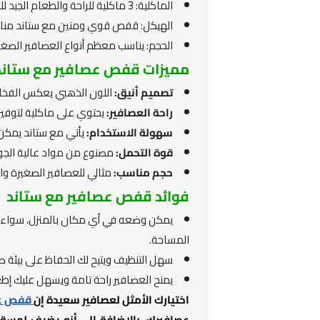
الماكلية: 3 ماكلية للراحة والطعام الجيد للعصافير.
الهيكل: قفص قوي ومتين مع ستاند منا
الحجم: يناسب معظم أنواع العصافير الصغي
مميزات قفص عصافير مع ستان
تصميم أنيق:
اللون الذهبي يعكس الفخا
راحة العصافير:
يحتوي على ماكلية لتوفي
سهولة الاستخدام:
يأتي مع ستاند يمكن
قوة التحمل:
مصنوع من مواد عالية الجو
حجم مناسب:
مثالي للعصافير الصغيرة وا
فوائد قفص عصافير مع ستاند
يمكن وضعه في أي مكان بالمنزل، سواء 
المساحة.
سهل التنظيف ويتيح لك الحفاظ على بيئة 
يمنح العصافير راحة تامة ويسهل عليك إط
اختيارك الأمثل لعصافير سعيدة إن
قفص عص
عصافيرك، بالإضافة إلى أنه يضيف لمسة