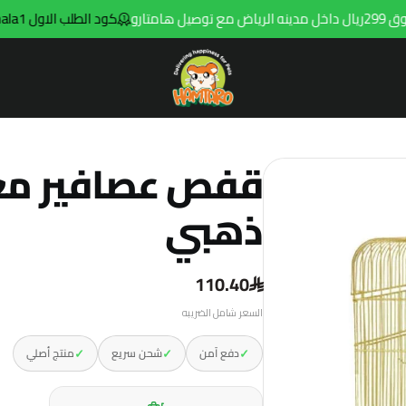
كود الطلب الاول hala1
Hamtaro
ذهبي
110.40
السعر شامل الضريبه
✓
✓
✓
دفع آمن
شحن سريع
منتج أصلي