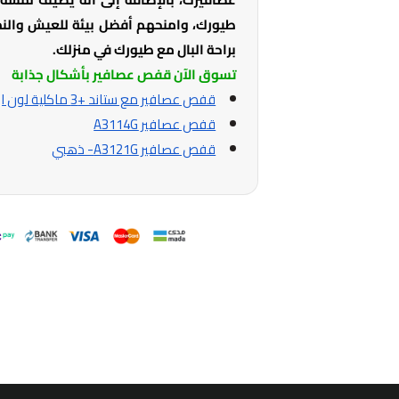
طيورك، وامنحهم أفضل بيئة للعيش والنمو
براحة البال مع طيورك في منزلك.
تسوق الآن قفص عصافير بأشكال جذابة
قفص عصافير مع ستاند +3 ماكلية لون ازرق
قفص عصافير A3114G
قفص عصافير A3121G- ذهبي