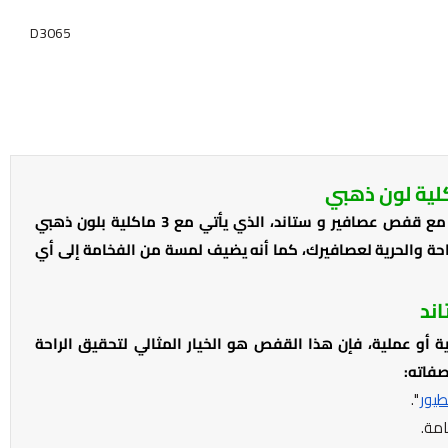
D3065
اجعل عالم عصافيرك أكثر إشراقًا وجمالاً مع قفص عصافير و ستاند، الذي يأتي مع 3 ماكلية بلون ذهبي
احة والحرية لعصافيرك، كما أنه يضيف لمسة من الفخامة إلى أي
ند
 أو عملية، فإن هذا القفص هو الخيار المثالي لتحقيق الراحة
صفاته:
يور
".
مة.