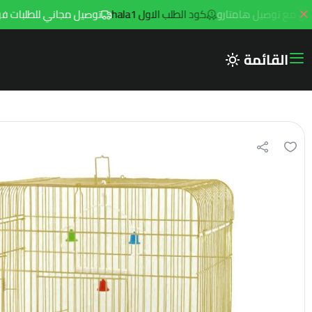
كود الطلب الاول hala1
توصيل مجاني للطلبات فوق 299ريال داخل مدينه الرياض مع توصيل هامتارو
القائمة