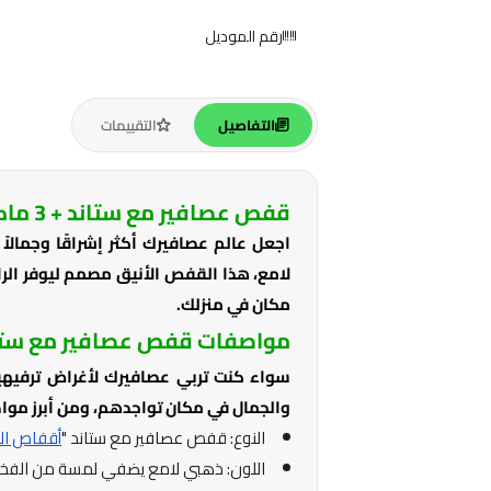
رقم الموديل
التفاصيل
التقييمات
قفص عصافير مع ستاند + 3 ماكلية لون ذهبي
لامع، هذا القفص الأنيق مصمم ليوفر الر
مكان في منزلك.
مواصفات قفص عصافير مع ستا
سواء كنت تربي عصافيرك لأغراض ترفيهية
والجمال في مكان تواجدهم، ومن أبرز موا
النوع: قفص عصافير مع ستاند "
أقفاص الط
اللون: ذهبي لامع يضفي لمسة من الفخا