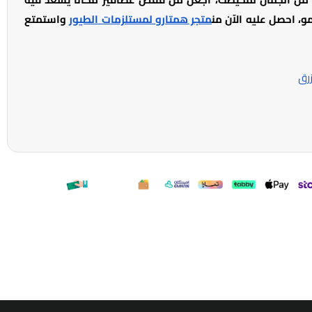
، احصل عليه الآن من
متجر همتارو لمستلزمات الطيور
واستمتع