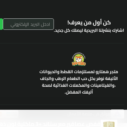
كن أول من يعرف!
اشترك بنشرتنا البريدية ليصلك كل جديد.
متجر همتارو لمستلزمات القطط والحيوانات
الأليفة نوفر بكل حب الطعام الرطب والجاف
،والفيتامينات والمكملات الغذائية لصحة
أليفك المفضل.
موثّق في منصة الأعمال
قفص عصافير مع ستاند +3 ماكلية لون ذهبي