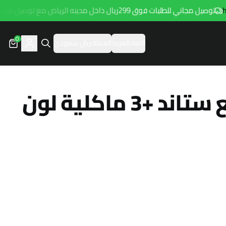
توصيل مجاني للطلبات فوق 299ريال داخل مدينه الرياض مع توصيل هامتارو
0
اللغة:
العربية
العملة:
ريال سعودي
قفص عصافير مع ستاند +3 ماكلية لون