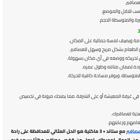
سب للنقل والموضع.
رة والمتوسطة الحجم.
د
مة ويضيف لمسة جمالية على المكان.
ر الطعام بشكل مريح وسهل للعصافير.
 تحريكه ووضعه في أي مكان بسهولة.
دة لضمان متانته وطول عمره.
لمتوسطة، ويوفر مساحة كافية للحركة.
في غرفة المعيشة أو على الشرفة، مما يمنحك مرونة في تخصيص
صحية لعصافيرك.
عامهم ورعايتهم.
افير
مع ستاند + 3 ماكلية هو الحل المثالي للمحافظة على راحة
 من الجمال لمحيطك، اجعل من قفص عصافير مكانًا يسعد فيه