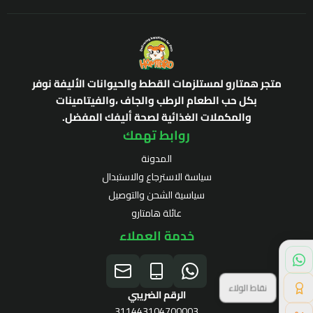
متجر همتارو لمستلزمات القطط والحيوانات الأليفة نوفر
بكل حب الطعام الرطب والجاف ،والفيتامينات
والمكملات الغذائية لصحة أليفك المفضل.
روابط تهمك
المدونة
سياسة الاسترجاع والاستبدال
سياسية الشحن والتوصيل
عائلة هامتارو
خدمة العملاء
نقاط الولاء
الرقم الضريبي
311443104700003