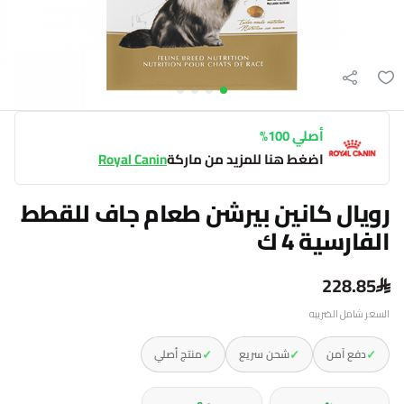
أصلي 100%
اضغط هنا للمزيد من ماركة
Royal Canin
رويال كانين بيرشن طعام جاف للقطط
الفارسية 4 ك
228.85
السعر شامل الضريبه
✓
✓
✓
دفع آمن
شحن سريع
منتج أصلي