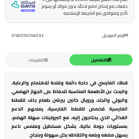
دفعات مع إمكان ادفع لاحقًا، بدون فوائد أو رسوم
تأخير ومتوافق مع الشريعة الإسلامية
رقم الموديل
3182550704533
التفاصيل
التقييمات
قطك الفارسي في حاجة دائمة ومُلحة للاهتمام والرعاية،
والبحث عن الأطعمة المناسبة للحفاظ على الجهاز الهضمي
والبولي والجلد، ورويال كانين بيرشن طعام جاف للقطط
الفارسية مُخصص للقطط الفارسية، يمنحهم الدعم
الغذائي الذي يحتاجون إليه، مع البروتينات سهلة الهضم،
بمستويات جودة عالية، بشكل مستطيل وملمس ناعم
يسهل مضغه وبلعه والتقاطه بكل سهولة وبنجاح.