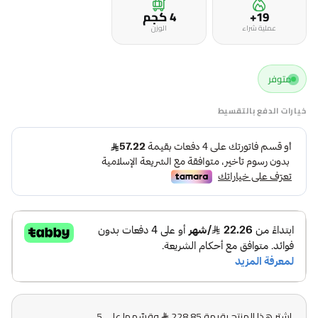
19+
4 كجم
عملية شراء
الوزن
متوفر
خيارات الدفع بالتقسيط
اشترِ هذا المنتج بقيمة 228.85
وقسّمها على 5