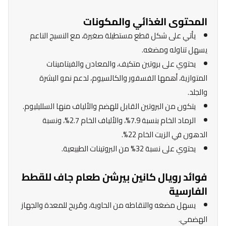
المحتوى الغذائي والمكونات
يأتي على شكل قطع مستطيلة صغيرة، مع النسيج الناعم
يسهل تناوله ومضغه.
يحتوي على بروتين متكيف، والمعادن والفيتامينات
المتوازية، أهمها الفسفور والكالسيوم، لدعم نمو البشرة
والجلد.
يتكون من البروتين القابل للهضم والألياف منها السلليليوم.
الرماد الخام بنسبة 7.9%، والألياف الخام 2.7%، ونسبة
الدهون في الزيت الخام 22%.
يحتوي على نسبة 32% من البروتينات الطبيعية.
فوائد رويال كانين بيرشن طعام جاف للقطط
الفارسية
يسهل مضغه والتقاطه من الحاوية، ومُريح للمعدة والجهاز
الهضمي.