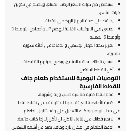
ستتخلص من كرات الشعر الرطب المُبتلع، ويتحكم في تكوين
كرات الشعر.
يحافظ على صحة الجهاز الهضمي للقطة.
يحتوي على البروتينات القابلة للهضم LIP وأحماض الأوميجا 3
وأوميجا 6 الدهنية.
تعزيز صحة الجهاز الهضمي والحفاظ على أدائه بصورة
متميزة.
ستحب قطتك مذاقه المتميز، ويصبح وجبتهم المُفضلة.
أكل للقطط البالغين.
التوصيات اليومية للاستخدام طعام جاف
للقطط الفارسية
قدم للقط كمية مناسبة حسب وزنه وشهيته.
كمية الأطعمة التي تقدمها له، تتوقف على نشاط القط
على مدار اليوم، ويمكنك التعديل على وقت تناول الطعام.
لا تجبر قطتك على تناول الأكل، لن تأكل إلا إذا كانت جائعة.
احفظ الطعام في مكان بارد وجاف، بعيد عن أشعة الشمس