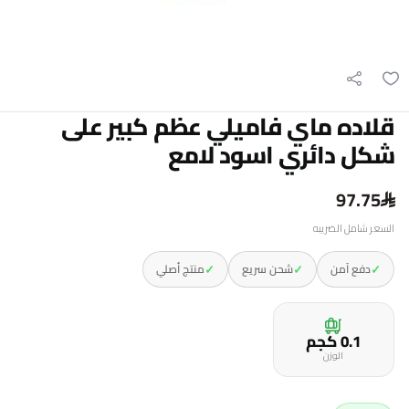
قلاده ماي فاميلي عظم كبير على
شكل دائري اسود لامع
97.75
السعر شامل الضريبه
✓
✓
✓
دفع آمن
شحن سريع
منتج أصلي
0.1 كجم
الوزن