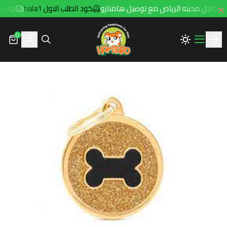
كود الطلب الاول hala1
توصيل مجاني للط
0
Hamtaro