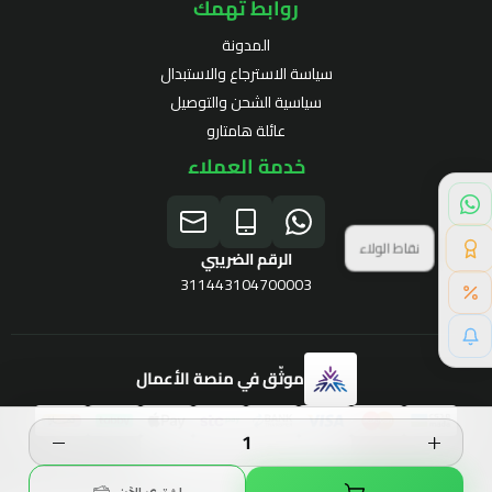
روابط تهمك
المدونة
سياسة الاسترجاع والاستبدال
سياسية الشحن والتوصيل
عائلة هامتارو
خدمة العملاء
نقاط الولاء
الرقم الضريبي
311443104700003
موثّق في منصة الأعمال
برنامج الولاء
الحقوق محفوظة | 2026
Hamtaro