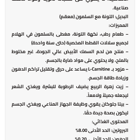
صناعية.
البديل: التونة مع السلمون (معقم)
المميزات:
– طعام رطب، نكهة التونة، مغطى بالسلمون في الهلام
لجميع سلالات القطط المخصية (حتى سنة واحدة)
– منتج من لحم السمك الأبيض عالي الجودة، غير مخلوط
بالملح، ولا يحتوي على مواد ضارة بالجسم.
– مزود بـ L-Carnitine يساعد على حرق وتقليل تراكم الدهون
وزيادة طاقة الجسم.
– زيت زهرة الربيع يضيف الرطوبة للبشرة ويغذي الشعر
ليجعله جميلاً ولامعاً.
– بيتا جلوكان يقوي وظيفة الجهاز المناعي ويغذي الجسم
ليكون بصحة جيدة حقًا.
المحتوى الغذائي:
البروتين: الحد الأدنى 8.00%
الدهون: الحد الأدنى. 0.20%