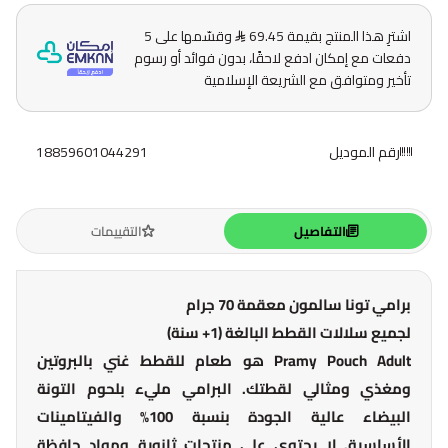
اشترِ هذا المنتج بقيمة 69.45
وقسّمها على 5
دفعات مع إمكان ادفع لاحقًا، بدون فوائد أو رسوم
تأخير ومتوافق مع الشريعة الإسلامية
رقم الموديل
18859601044291
التفاصيل
التقييمات
برامي تونا سالمون معقمة 70 جرام
لجميع سلالات القطط البالغة (1+ سنة)
Pramy Pouch Adult هو طعام للقطط غني بالبروتين
ومغذي ومثالي لقطتك. البرامي مليء بلحوم التونة
البيضاء عالية الجودة بنسبة 100% والفيتامينات
الأساسية. لا يحتوي على منتجات ثانوية ومواد حافظة