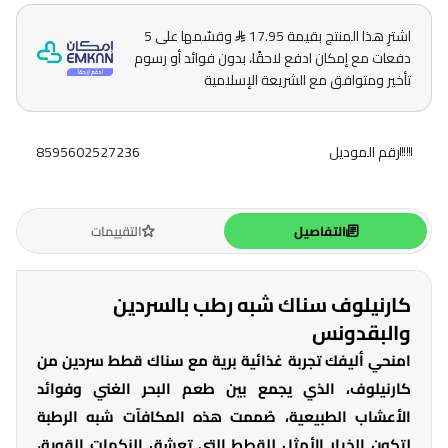
اشترِ هذا المنتج بقيمة 17.95
وقسّمها على 5
دفعات مع إمكان ادفع لاحقًا، بدون فوائد أو رسوم
تأخير ومتوافق مع الشريعة الإسلامية
رقم الموديل
8595602527236
التفاصيل
التقييمات
كارنيلوف سناك شبه رطب بالسردين
والبقدونس
امنحي أليفك تجربة غذائية برية مع سناك قطط سردين من
كارنيلوف، الذي يجمع بين طعم البحر الغني وفوائد
الأعشاب الطبيعية، صُممت هذه المكافآت شبه الرطبة
لتكون الخيار الأمثل للقطط التي تعشق النكهات القوية،