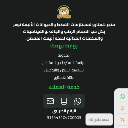
متجر همتارو لمستلزمات القطط والحيوانات الأليفة نوفر
بكل حب الطعام الرطب والجاف ،والفيتامينات
والمكملات الغذائية لصحة أليفك المفضل.
روابط تهمك
المدونة
سياسة الاسترجاع والاستبدال
سياسية الشحن والتوصيل
عائلة هامتارو
خدمة العملاء
الرقم الضريبي
311443104700003
خصم خاص لك