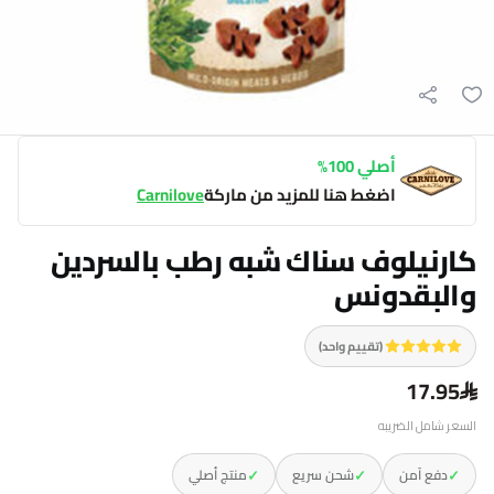
أصلي 100%
اضغط هنا للمزيد من ماركة
Carnilove
كارنيلوف سناك شبه رطب بالسردين
والبقدونس
(تقييم واحد)
17.95
السعر شامل الضريبه
✓
✓
✓
دفع آمن
شحن سريع
منتج أصلي