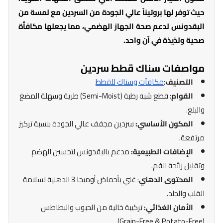
حيث توفر لها بروتيناً عالي الجودة من السردين مع لمسة من
البقدونس لدعم صحة الجهاز الهضمي، مما يجعلها مكافأة
صحية ولذيذة في آن واحد.
مواصفات سناك قطط سردين
التصنيف
:
مكافآت وسناك للقطط
القوام
: قطع شبه رطبة (Semi-Moist) طرية وسهلة المضغ
والبلع.
المكون الأساسي:
سردين مجفف عالي الجودة بنسبة تركيز
مرتفعة.
الإضافات الطبيعية:
مدعم بالبقدونس لتحسين الهضم
وتقليل رائحة الفم.
المحتوى الدهني
: غني بأحماض أوميجا 3 الدهنية لسلامة
القلب والجلد.
الأمان الغذائي:
تركيبة خالية من الحبوب والبطاطس
(Grain-Free & Potato-Free).