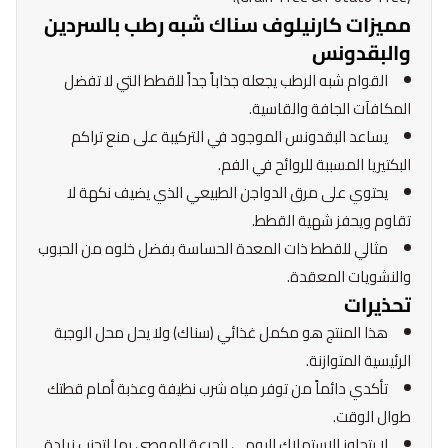
مميزات كارنيلوف سناك شبه رطب بالسردين
والبقدونس
القوام شبه الرطب يجعله جذاباً جداً للقطط التي لا تفضل
المكافآت الجافة والقاسية.
يساعد البقدونس الموجود في التركيبة على منع تراكم
البكتيريا المسببة للروائح في الفم.
يحتوي على مرق الدواجن الطبيعي الذي يضيف نكهة لا
تقاوم ويحفز شهية القطط.
مثالي للقطط ذات المعدة الحساسة بفضل خلوه من الحبوب
والنشويات المعقدة.
تحذيرات
هذا المنتج هو مكمل غذائي (سناك) ولا يحل محل الوجبة
الرئيسية المتوازنة.
تأكدي دائماً من توفر مياه شرب نظيفة وعذبة أمام قطتك
طوال الوقت.
لا يتجاوز الاستهلاك اليومي الجرعة الموصى بها لتجنب زيادة