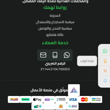
والمكملات الغذائية لصحة أليفك المفضل.
روابط تهمك
المدونة
سياسة الاسترجاع والاستبدال
سياسية الشحن والتوصيل
عائلة هامتارو
خدمة العملاء
نقاط الولاء
الرقم الضريبي
311443104700003
موثّق في منصة الأعمال
برنامج الولاء