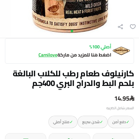
أصلي 100%
اضغط هنا للمزيد من ماركة
Carnilove
كارنيلوف طعام رطب للكلاب البالغة
بلحم البط والدراج البري 400جم
14.95
السعر شامل الضريبه
✓
✓
✓
دفع آمن
شحن سريع
منتج أصلي