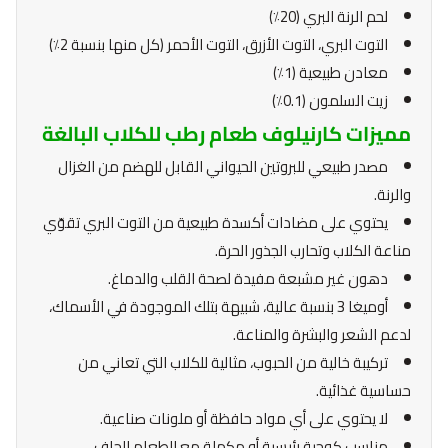
لحم الرنة البري (20٪)
التوت البري، التوت الأزرق، التوت الأحمر (كل منها بنسبة 2٪)
معادن طبيعية (1٪)
زيت السلمون (0.1٪)
مميزات كارنيلوف طعام رطب للكلاب البالغة
مصدر طبيعي للبروتين الحيواني القابل للهضم من الغزال
والرنة.
يحتوي على مضادات أكسدة طبيعية من التوت البري تقوّي
مناعة الكلاب وتحارب الجذور الحرة.
دهون غير مشبعة مفيدة لصحة القلب والدماغ.
أوميغا 3 بنسبة عالية، شبيهة بتلك الموجودة في الأسماك،
لدعم الشعر والبشرة والمناعة.
تركيبة خالية من الحبوب، مثالية للكلاب التي تعاني من
حساسية غذائية.
لا يحتوي على أي مواد حافظة أو ملونات صناعية.
مناسب كوجبة رئيسية أو مكملة مع الطعام الجاف.