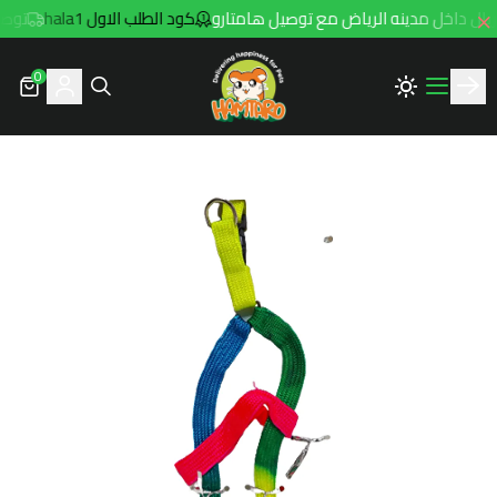
كود الطلب الاول hala1
توصيل مجاني 
0
Hamtaro