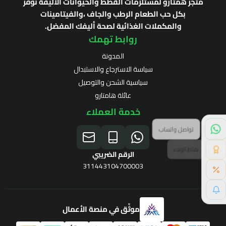
متجر همتارو لمستلزمات القطط والحيوانات الأليفة نوفر
بكل حب الطعام الرطب والجاف ،والفيتامينات
والمكملات الغذائية لصحة أليفك المفضل.
روابط تهمك
المدونة
سياسة الاسترجاع والاستبدال
سياسية الشحن والتوصيل
عائلة هامتارو
خدمة العملاء
نقاط الولاء
الرقم الضريبي
311443104700003
موثّق في منصة الأعمال
برنامج الولاء