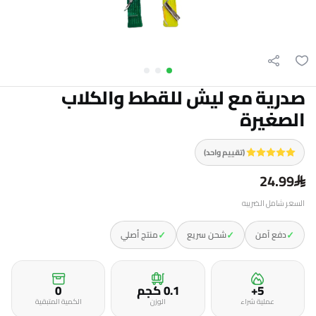
صدرية مع ليش للقطط والكلاب
الصغيرة
(تقييم واحد)
24.99
السعر شامل الضريبه
✓
✓
✓
دفع آمن
شحن سريع
منتج أصلي
5+
0.1 كجم
0
عملية شراء
الوزن
الكمية المتبقية