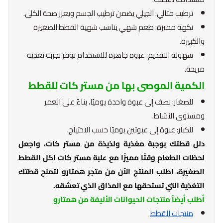
ترطيب مثالي: الجيلي يضمن ترطيب الجسم ويعزز صحة الكلى.
نكهة مميزة: طعم شهي يناسب شهية القطط الصغيرة
والكبيرة.
سهولة التقديم: عبوة جاهزة للاستخدام توفر تجربة تغذية
مريحة.
الكمية الموصى بها من مستر كات للقطط
للصغار: نصف إلى عبوة واحدة يوميًا، بناءً على العمر
ومستوى النشاط.
للكبار: عبوة إلى عبوتين يوميًا حسب الاحتياج.
دلل قطتك بوجبة مغذية ولذيذة من مستر كات، واجعل
لحظات الطعام وقتًا مميزًا مع علبة مستر كات اكل القطط
الصغيرة، اطلب المنتج الآن من متجر همتارو لتمنح قطتك
التغذية التي تستحقها مع المذاق الذي تعشقه.
أطلب أيضاً منتجات الحيوانات الأليفة من همتارو
منتجات القطط