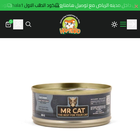
كود الطلب الاول hala1
توصيل مجاني ل
0
Hamtaro