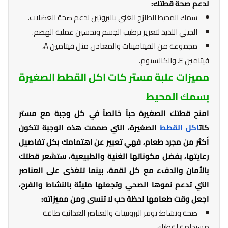
لدعم صحة قطتك:
سمك المحيط الطازج الغني بالبروتين لدعم صحة العضلات.
الجيلي اللذيذ لتعزيز ترطيب الجسم وتحسين عملية الهضم.
مجموعة من الفيتامينات والمعادن مثل فيتامين A،
فيتامين E، والكالسيوم.
مميزات علبة مستر كات اكل القطط الصغيرة
بسمك المحيط
امنح قطتك الصغيرة حباً خالصاً في كل وجبة مع مستر
كات
اكل القطط
الصغيرة، التي صممت هذه الوجبة لتكون
أكثر من مجرد طعام، فهي تعبير عن اهتمامك بكل تفاصيل
رعايتها، بفضل مكوناتها الغنية والطبيعية، ستشعر قطتك
بالأمان والدفء مع كل لقمة، بينما تتغذى على العناصر
التي تدعم نموها الصحي وتجعلها مليئة بالنشاط والفرح،
اجعل وقت طعامها لحظة حب لا تنسى ومن مميزاته:
صحة ونشاط: توفر البروتينات والعناصر الغذائية طاقة
مستدامة لقطتك.