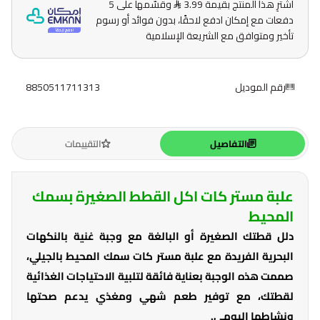
اشترِ هذا المنتج بقيمة 3.99
وقسّمها على 5
دفعات مع إمكان ادفع لاحقًا، بدون فوائد أو رسوم
تأخير ومتوافق مع الشريعة الإسلامية
رقم الموديل
8850511711313
التفاصيل
التقييمات
علبة مستر كات اكل القطط الصغيرة بسمك
المحيط
دلل قطتك الصغيرة أو البالغة مع وجبة غنية بالنكهات
البحرية الفريدة مع علبة مستر كات سمك المحيط بالجيلي،
صممت هذه الوجبة بعناية فائقة لتلبية الاحتياجات الغذائية
لقطتك، مع توفير طعم شهي ومغذي يدعم صحتها
ونشاطها اليومي.