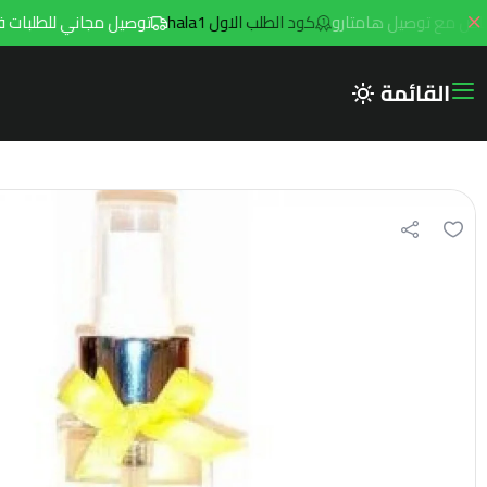
كود الطلب الاول hala1
توصيل مجاني للطلبات فوق 299ريال داخل مدينه الرياض مع توصيل هام
القائمة