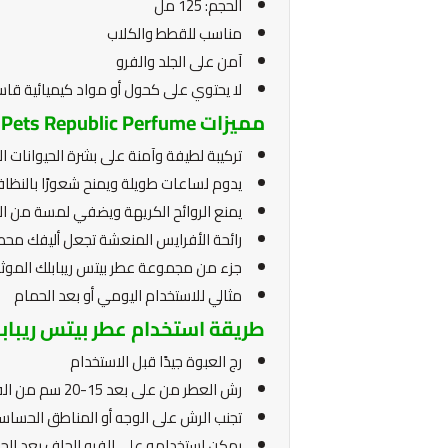
الحجم: 125 مل
مناسب للقطط والكلاب
آمن على الجلد والفرو
لا يحتوي على كحول أو مواد كيميائية قاس
مميزات Pets Republic Perfume
تركيبة لطيفة وآمنة على بشرة الحيوانات 
يدوم لساعات طويلة ويمنح شعورًا بالنظاف
يمنع الروائح الكريهة ويضفي لمسة من ال
رائحة الأفرايس المنعشة تجعل أليفك مح
جزء من مجموعة عطر بيتس ريبابلك الموثوق
مثالي للاستخدام اليومي أو بعد الحمام
طريقة استخدام عطر بيتس ريبابل
رج العبوة جيدًا قبل الاستخدام
رش العطر من على بعد 15-20 سم من الفرو
تجنب الرش على الوجه أو المناطق الحساس
يمكن استخدامه على الفرو الجاف بعد الحم