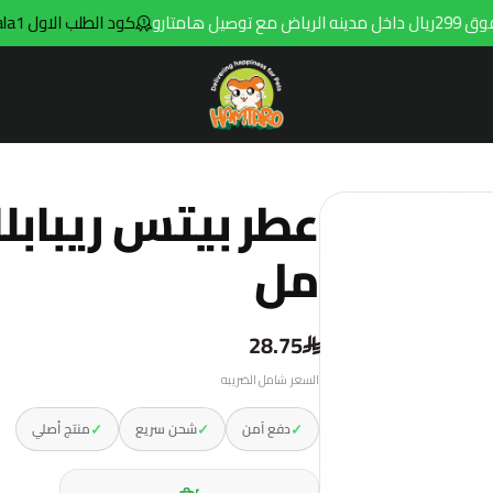
تارو
كود الطلب الاول hala1
Hamtaro
مل
28.75
السعر شامل الضريبه
✓
✓
✓
دفع آمن
شحن سريع
منتج أصلي