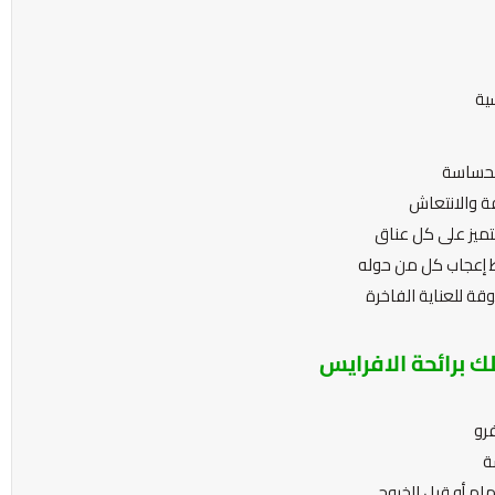
ية
الحساسة
ة والانتعاش
تميز على كل عناق
ط إعجاب كل من حوله
ة للعناية الفاخرة
ك برائحة الافرايس
ة
ام أو قبل الخروج