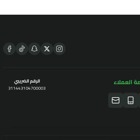
ة العملاء
الرقم الضريبي
311443104700003