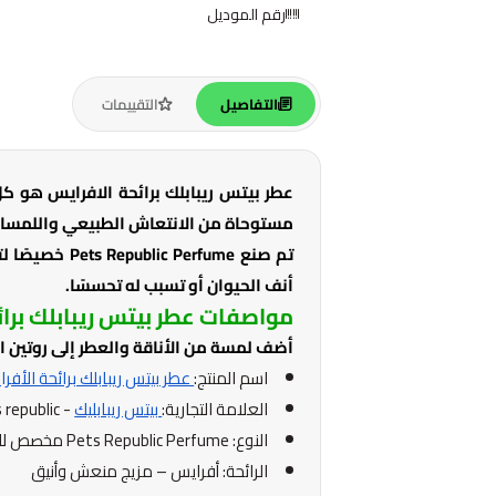
رقم الموديل
التفاصيل
التقييمات
عطر بيتس ريبابلك برائحة الافرايس هو ك
مستوحاة من الانتعاش الطبيعي واللمسات ال
تم صنع erfume
أنف الحيوان أو تسبب له تحسسًا.
مواصفات عطر بيتس ريبابلك برا
أضف لمسة من الأناقة والعطر إلى روتين الع
اسم المنتج:
عطر بيتس ريبابلك برائحة الأفر
العلامة التجارية:
بيتس ريبابليك
- pets republic
النوع: Pets Republic Perfume مخصص للحيوانات الأليفة
الرائحة: أفرايس – مزيج منعش وأنيق