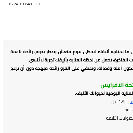
6224010541139
ل ما يحتاجه أليفك ليحظى بيوم منعش وعطر يدوم. رائحة ناعمة
فاخرة، تجعل من لحظة العناية بأليفك تجربة لا تُنسى.
Pets Republic P خصيصًا لتكون آمنة وفعالة، وتضفي على الفرو رائحة مبهجة دون أن تزعج
ئحة الافرايس
ناية اليومية لحيوانك الأليف.
ايس
125 مل