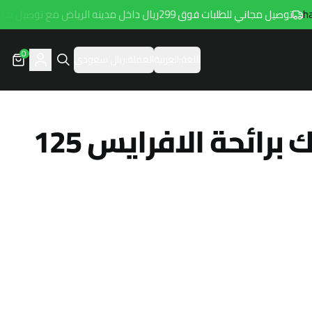
توصيل مجاني للطلبات فوق 299ريال داخل مدينه الرياض مع توصيل هامتارو
0
اللغة:
العربية
العملة:
ريال سعودي
عطر بيتس ريبابلك برائحة الافرايس 125