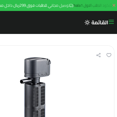
كود الطلب الاول hala1
توصيل مجاني للطلبات فوق 299ريال داخل مدينه الرياض مع توصيل هامتارو
القائمة