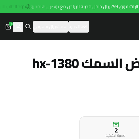
 مع توصيل هامتارو
كود الطلب الاول hala1
0
اللغة:
العربية
العملة:
ريال سعودي
سمك hx-1380
2
الكمية المتبقية