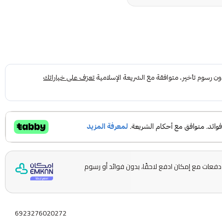
قسّمها على 5 دفعات مع إمكان ادفع لاحقًا، بدون فوائد أو رسوم
6923276020272