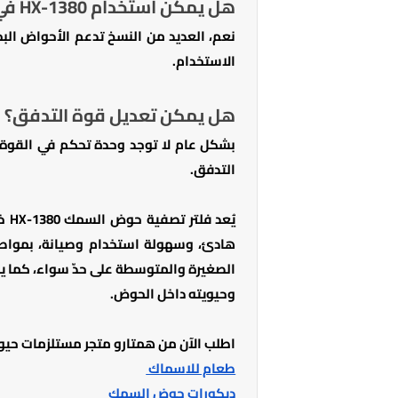
هل يمكن استخدام HX-1380 في المياه المالحة؟
نعم، العديد من النسخ تدعم الأحواض البحر
الاستخدام.
هل يمكن تعديل قوة التدفق؟
بشكل عام لا توجد وحدة تحكم في القوة،
التدفق.
يُع
هادئ، وسهولة استخدام وصيانة، بمواصفا
الصغيرة والمتوسطة على حدّ سواء، كما ي
وحيويته داخل الحوض.
اطلب الآن من همتارو متجر مستلزمات حيوا
طعام للاسماك
ديكورات حوض السمك