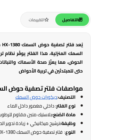
التفاصيل
التقييمات
يُ
السمك المنزلية، هذا الفلتر يوفّر نظام ت
الحوض، مما يعزّز صحة الأسماك والنباتات
حتى للمبتدئين في تربية الأحواض
مواصفات فلتر تصفية حوض السمك 80
التصنيف
:
ديكورات حوض السمك
نوع الفلتر
: داخلي مغمور داخل الماء
مادة الصُنع:
بلاستيك متين مقاوم للرطوب
وظيفة:
ترشيح ميكانيكي + زيادة تدوير ال
النوع
: فلتر تصفية حوض السمك HX-1380