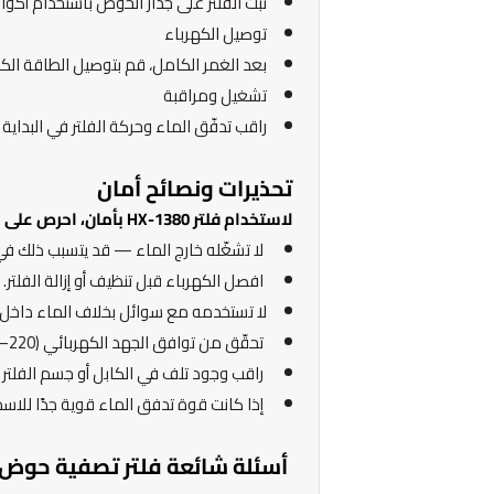
ثبت الفلتر على جدار الحوض باستخدام أكوا
توصيل الكهرباء
بعد الغمر الكامل، قم بتوصيل الطاقة الكهر
تشغيل ومراقبة
راقب تدفّق الماء وحركة الفلتر في البداية
تحذيرات ونصائح أمان
لاستخدام فلتر HX-1380 بأمان، احرص على ما يلي:
لا تشغّله خارج الماء — قد يتسبب ذلك في
افصل الكهرباء قبل تنظيف أو إزالة الفلتر.
لا تستخدمه مع سوائل بخلاف الماء داخل
تحقّق من توافق الجهد الكهربائي (220–240V) مع الشبكة لديك قبل التشغيل.
راقب وجود تلف في الكابل أو جسم الفلتر 
إذا كانت قوة تدفق الماء قوية جدًا للاس
أسئلة شائعة فلتر تصفية حوض السمك