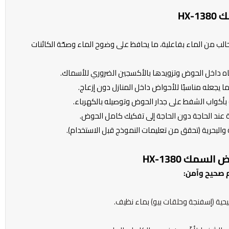
HX
الب من الماء بفاعلية، ما يحافظ على وضوح الماء وصحّة الكائنات
ياه داخل الحوض وتزويدها بالأكسجين الضروري للأسماك.
جعله مناسبًا للأحواض داخل المنازل دون إزعاج.
يته بأكواب الشفط على جدار الحوض وتوصيله بالكهرباء.
عند الحاجة دون الحاجة إلى تفكيك كامل الحوض.
والبحرية (تحقق من تعليمات النموذج قبل الاستخدام).
مك HX-1380
م صحيح وآمن:
يحية (إسفنجة وحلقات بيو) بماء نظيف.