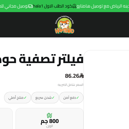
كود الطلب الاول hala1
توصيل مجاني للطلبات فوق 299ريال داخل مدينه الرياض
Hamtaro
فيلتر تصفية حوض ال
86.26
السعر شامل الضريبه
✓
✓
✓
دفع آمن
شحن سريع
منتج أصلي
800 جم
الوزن