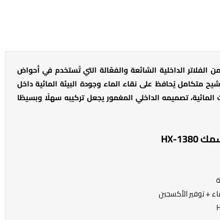
عد فلتر تصفية حوض السمك HX-1380 من الفلاتر الداخلية الشائعة والفعّالة التي تُستخدم في أحواض
رشيح متكامل يُحافظ على نقاء الماء وجودة البيئة المائية داخل
 المائية، تصميمه الداخلي المغمور يجعل تركيبه سهلًا وبسيطًا
HX-13
ة
ماء + توفير الأكسجين