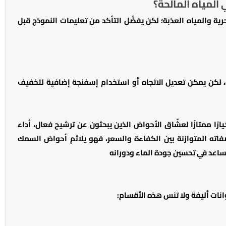
ية والمياه العذبة؛ لكن يفضَّل التأكد من تعليمات النموذج قبل
 لكن يمكن تعديل الاتجاه أو استخدام إسفنجة إضافية لتخفيف
د فلتر تصفية حوض السمك HX-1380 خيارًا ممتازًا لعشّاق الأحواض الذين يبحثون عن ترشيح فعال، أداء
ته المتوازنة بين الكفاءة والسعر، فهو يلائم أحواض السمك
ساعد في تحسين جودة الماء ودورانه
نات أليفة ولا تنس هذه الأقسام: