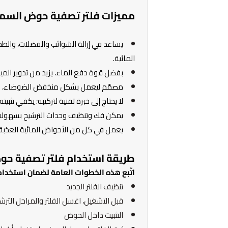
مميزات فلتر تصفية حوض السمك -1380
يساعد في إزالة الشوائب والفضلات، والطح
المائية.
بفضل قوة دفع الماء، يزيد من تدوير الم
مصمَّم ليعمل بشكل منخفض الضوضاء، ما ي
لا يحتاج إلى خبرة تقنية لتركيبه؛ يكفي تثب
يمكن فك وتنظيف وحدات الترشيح بسهولة 
يعمل في كل من الأحواض المائية العذبة 
طريقة استخدام فلتر تصفية حوض الس
اتّبع هذه الخطوات العامة لضمان استخدا
تنظيف الفلتر الجديد
قبل التشغيل، اغسل الفلتر والمراحل الترش
التثبيت داخل الحوض