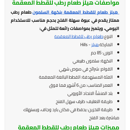
مواصفات هيلز طعام رطب للقطط المعقمة
هيلز طعام للقطط المعقمة بنكهة السلمون
طعام رطب
ممتاز يقدم في عبوة سهلة الفتح بحجم مناسب للاستخدام
اليومي، ويتميز بمواصفات رائعة تتمثل في:
النوع:
طعام رطب للقطط المعقمة
الماركة:
هيلز
- Hills
الوزن: 85 جم
النكهة: سلمون طبيعي
القوام: شرائح في صوص شهي
الفئة المستهدفة: القطط البالغة المعقمة
العمر المناسب: من 6 أشهر فما فوق
بلد المنشأ: الاتحاد الأوروبي
طريقة التغليف: ظرف سهل الفتح
طريقة التخزين: يحفظ في مكان بارد وجاف، ويستهلك
مباشرة بعد الفتح
مميزات هيلز طعام رطب للقطط المعقمة