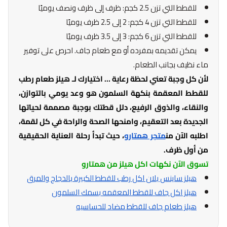
للقطط التي تزن 2.5 كجم: ظرف إلى ظرف ونصف يوميًا
للقطط التي تزن 4 كجم: 2 إلى 2.5 ظرف يوميًا
للقطط التي تزن 6 كجم: 3 إلى 3.5 ظرف يوميًا
يمكن تقديمه بمفرده أو مع طعام جاف. احرص على توفير
ماء نظيف بجانب الطعام.
لأن كل وجبة تعني لحظة رعاية … اختيارك لـ هيلز طعام رطب
للقطط المعقمة بنكهة السلمون هو وعد يومي بالتوازن،
والنقاء، والذوق الرفيع، دلل قطتك بوجبة مصممة لحياتها
الجديدة بعد التعقيم، وامنحها الصحة والراحة في كل لقمة،
اطلبه الآن من
متجر همتارو
، حيث تبدأ رحلة العناية الحقيقية
من أول ظرف.
تسوق الآن نكهات اكل هيلز من همتارو
هيلز ساينس بلان اكل رطب للقطط الكبيرة بالدجاج والمرق
هيلز اكل جاف للقطط المعقمه بسمك السلمون
هيلز طعام جاف للقطط مضاد للحساسيه