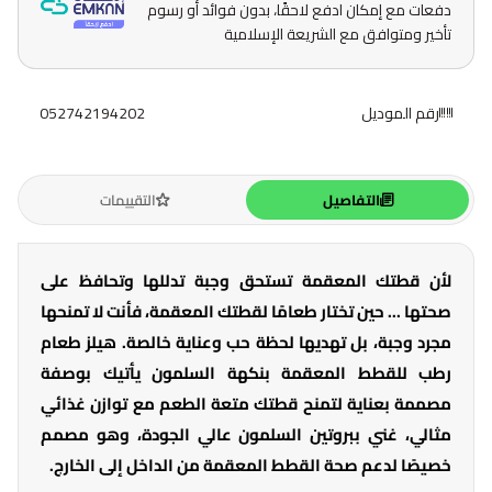
دفعات مع إمكان ادفع لاحقًا، بدون فوائد أو رسوم
تأخير ومتوافق مع الشريعة الإسلامية
رقم الموديل
052742194202
التفاصيل
التقييمات
لأن قطتك المعقمة تستحق وجبة تدللها وتحافظ على
صحتها ... حين تختار طعامًا لقطتك المعقمة، فأنت لا تمنحها
مجرد وجبة، بل تهديها لحظة حب وعناية خالصة. هيلز طعام
رطب للقطط المعقمة بنكهة السلمون يأتيك بوصفة
مصممة بعناية لتمنح قطتك متعة الطعم مع توازن غذائي
مثالي، غني ببروتين السلمون عالي الجودة، وهو مصمم
خصيصًا لدعم صحة القطط المعقمة من الداخل إلى الخارج.