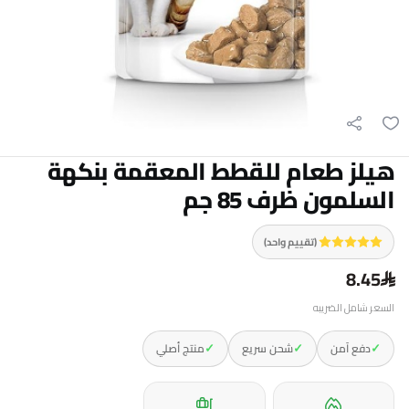
هيلز طعام للقطط المعقمة بنكهة
السلمون ظرف 85 جم
(تقييم واحد)
8.45
السعر شامل الضريبه
✓
✓
✓
دفع آمن
شحن سريع
منتج أصلي