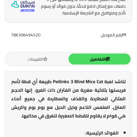
دفعات مع إمكان ادفع لاحقًا، بدون فوائد أو رسوم
تأخير ومتوافق مع الشريعة الإسلامية
رقم الموديل
786306494520
التفاصيل
التقييمات
تناشد لعبة Petlinks 3 Blind Mice Cat طبيعة أي قطة تأسر
فريستها بثلاثية مغرية من الفئران ذات الفرو. إنها الحجم
المثالي للمطاردة والقذف والمطاردة في جميع أنحاء
المنزل. الملمس الناعم وذيل الحبل مع بوم بوم والريش
هي قوام لا يقاوم للقطط الصغيرة لتغرق في مخالبها.
الفوائد الرئيسية: