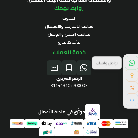
روابط تهمك
المدونة
سياسة الاسترجاع والاستبدال
سياسية الشحن والتوصيل
عائلة هامتارو
خدمة العملاء
تواصل واتساب
نقاط الولاء
الرقم الضريبي
311443104700003
موثّق في منصة الأعمال
برنامج الولاء