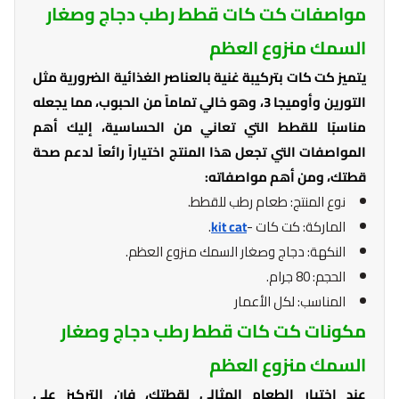
مواصفات كت كات قطط رطب دجاج وصغار
السمك منزوع العظم
يتميز كت كات بتركيبة غنية بالعناصر الغذائية الضرورية مثل
التورين وأوميجا 3، وهو خالي تماماً من الحبوب، مما يجعله
مناسبًا للقطط التي تعاني من الحساسية، إليك أهم
المواصفات التي تجعل هذا المنتج اختياراً رائعاً لدعم صحة
قطتك، ومن أهم مواصفاته:
نوع المنتج: طعام رطب للقطط.
الماركة: كت كات -
kit cat
.
النكهة: دجاج وصغار السمك منزوع العظم.
الحجم: 80 جرام.
المناسب: لكل الأعمار
مكونات كت كات قطط رطب دجاج وصغار
السمك منزوع العظم
عند اختيار الطعام المثالي لقطتك، فإن التركيز على