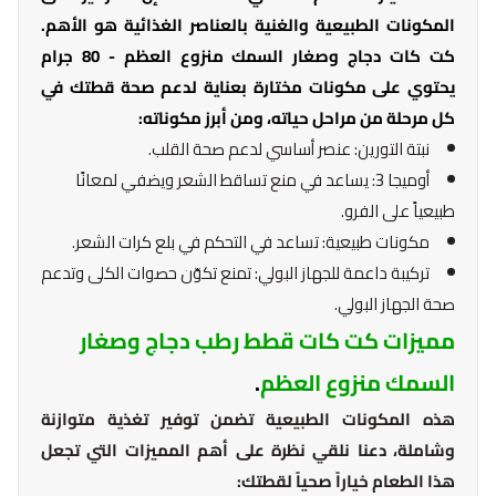
المكونات الطبيعية والغنية بالعناصر الغذائية هو الأهم.
كت كات دجاج وصغار السمك منزوع العظم - 80 جرام
يحتوي على مكونات مختارة بعناية لدعم صحة قطتك في
كل مرحلة من مراحل حياته، ومن أبرز مكوناته:
نبتة التورين: عنصر أساسي لدعم صحة القلب.
أوميجا 3: يساعد في منع تساقط الشعر ويضفي لمعانًا
طبيعياً على الفرو.
مكونات طبيعية: تساعد في التحكم في بلع كرات الشعر.
تركيبة داعمة للجهاز البولي: تمنع تكوّن حصوات الكلى وتدعم
صحة الجهاز البولي.
مميزات كت كات قطط رطب دجاج وصغار
السمك منزوع العظم
.
هذه المكونات الطبيعية تضمن توفير تغذية متوازنة
وشاملة، دعنا نلقي نظرة على أهم المميزات التي تجعل
هذا الطعام خياراً صحياً لقطتك: