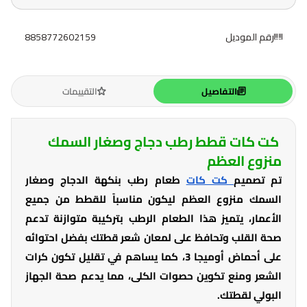
رقم الموديل
8858772602159
التفاصيل
التقييمات
كت كات قطط رطب دجاج وصغار السمك
منزوع العظم
تم تصميم
كت كات
طعام رطب بنكهة الدجاج وصغار
السمك منزوع العظم ليكون مناسباً للقطط من جميع
الأعمار، يتميز هذا الطعام الرطب بتركيبة متوازنة تدعم
صحة القلب وتحافظ على لمعان شعر قطتك بفضل احتوائه
على أحماض أوميجا 3، كما يساهم في تقليل تكون كرات
الشعر ومنع تكوين حصوات الكلى، مما يدعم صحة الجهاز
البولي لقطتك.