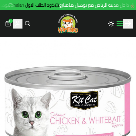
كود الطلب الاول hala1
توصيل مجاني للط
0
Hamtaro