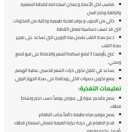
مناسب لكل الأعمار و يمكن استخدامه للقطط الصغيرة
والبالغة وكبار السن.
خالي من الحبوب و يوفر تغذية طبيعية وخالية من المكونات
التي قد تسبب حساسية لبعض القطط.
دعم صحة القلب بفضل نبتة التورين التي تساعد على تعزيز
صحة القلب.
غني بأوميجا 3 لمنع تساقط الشعر والحفاظ على فرو لامع
وصحي.
يساعد في تقليل تكون كرات الشعر لتحسين عملية الهضم.
يمنع تكوين حصوات الكلى ويحافظ على صحة الجهاز البولي.
تعليمات التغذية:
ينصح بتقديم عبوة إلى عبوتين يومياً حسب حجم ونشاط
قطتك.
ينصح بتوفير مياه نظيفة دائماً بجانب الطعام.
قدم الطعام في درجة حرارة الغرفة لضمان استمتاع قطتك
بأفضل نكهة وقوام.