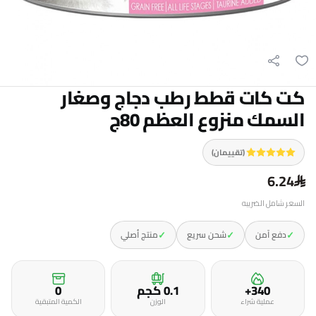
كت كات قطط رطب دجاج وصغار
السمك منزوع العظم 80ج
(تقييمان)
6.24
السعر شامل الضريبه
✓
✓
✓
دفع آمن
شحن سريع
منتج أصلي
340+
0.1 كجم
0
عملية شراء
الوزن
الكمية المتبقية