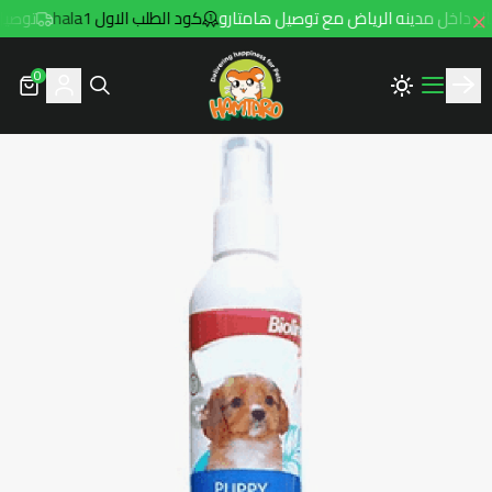
كود الطلب الاول hala1
توصيل مجاني للطل
0
Hamtaro