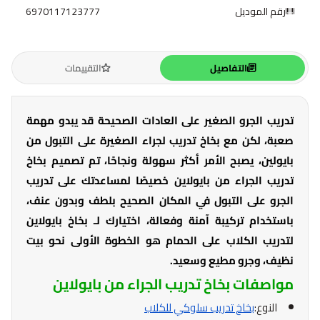
رقم الموديل
6970117123777
التفاصيل
التقييمات
تدريب الجرو الصغير على العادات الصحيحة قد يبدو مهمة
صعبة، لكن مع بخاخ تدريب لجراء الصغيرة على التبول من
بايولين، يصبح الأمر أكثر سهولة ونجاحًا، تم تصميم بخاخ
تدريب الجراء من بايولاين خصيصًا لمساعدتك على تدريب
الجرو على التبول في المكان الصحيح بلطف وبدون عنف،
باستخدام تركيبة آمنة وفعالة، اختيارك لـ بخاخ بايولاين
لتدريب الكلاب على الحمام هو الخطوة الأولى نحو بيت
نظيف، وجرو مطيع وسعيد.
مواصفات بخاخ تدريب الجراء من بايولاين
النوع:
بخاخ تدريب سلوكي للكلاب