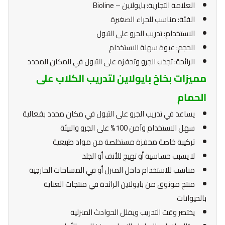
العلامة التجارية: بايولاين – Bioline
الفئة: مناسب للجراء الصغيرة
الاستخدام: تدريب الجرو على التبول
الحجم: عبوة سهلة الاستخدام
الرائحة: تجذب الجرو وتحفزه على التبول في المكان المحدد
مميزات بخاخ بايولاين لتدريب الكلاب على
الحمام
يساعد في تدريب الجرو على التبول في مكان محدد بفعالية
سهل الاستخدام وآمن 100% على الجرو والبيئة
تركيبة خاصة محفزة مستخلصة من مواد طبيعية
لا يسبب حساسية أو تهيج للأنف أو الجلد
مناسب للاستخدام داخل المنزل أو في المساحات الخارجية
منتج موثوق من بايولاين الرائدة في منتجات العناية
بالحيوانات
يختصر وقت التدريب ويقلل الحوادث المنزلية