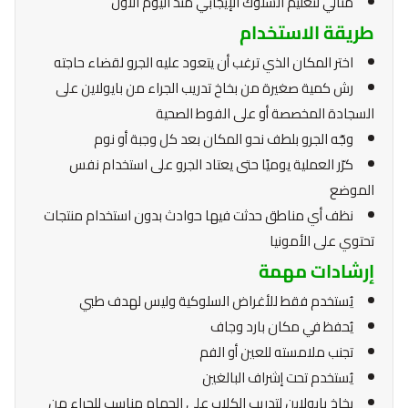
مثالي لتعليم السلوك الإيجابي منذ اليوم الأول
طريقة الاستخدام
اختر المكان الذي ترغب أن يتعود عليه الجرو لقضاء حاجته
رش كمية صغيرة من بخاخ تدريب الجراء من بايولاين على
السجادة المخصصة أو على الفوط الصحية
وجّه الجرو بلطف نحو المكان بعد كل وجبة أو نوم
كرّر العملية يوميًا حتى يعتاد الجرو على استخدام نفس
الموضع
نظف أي مناطق حدثت فيها حوادث بدون استخدام منتجات
تحتوي على الأمونيا
إرشادات مهمة
يُستخدم فقط للأغراض السلوكية وليس لهدف طبي
يُحفظ في مكان بارد وجاف
تجنب ملامسته للعين أو الفم
يُستخدم تحت إشراف البالغين
بخاخ بايولاين لتدريب الكلاب على الحمام مناسب للجراء من