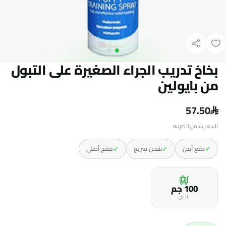
بخاخ تدريب الجراء الصغيرة على التبول
من بايولين
57.50
السعر شامل الضريبه
✓
✓
✓
دفع آمن
شحن سريع
منتج أصلي
100 جم
الوزن