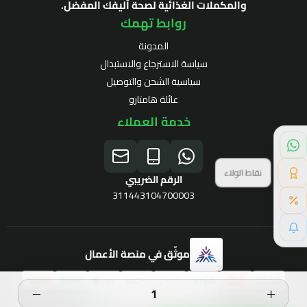
والمكملات الغذائية لصحة أليفك المفضل.
روابط تهمك
المدونة
سياسة الاسترجاع والاستبدال
سياسية الشحن والتوصيل
عائلة هامتارو
خدمة العملاء
نقاط الولاء
الرقم الضريبي
311443104700003
موثّق في منصة الأعمال
برنامج الولاء