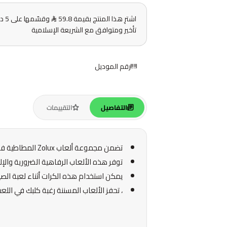
اشترِ هذا المنتج بقيمة 59.8
وقس
تأخير ومتوافق مع الشريعة الإسلامية
رقم الموديل
التفاصيل
التقييمات
تضمن مجموعة ألعاب Zolux المطاطية فائقة المقاومة ساعات طويلة من المرح لكلبك بفضل متانتها.
توفر هذه الألعاب الرفاهية الضرورية والإ
يمكن استخدام هذه الكرات أثناء لعبة الصيد
، تحفز الألعاب المسننة رغبة كلبك في ال