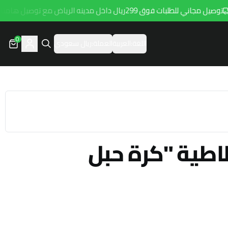
صيل مجاني للطلبات فوق 299ريال داخل مدينه الرياض مع توصيل هامتارو
0
اللغة:
العربية
العملة:
ريال سعودي
طية "كرة حبل