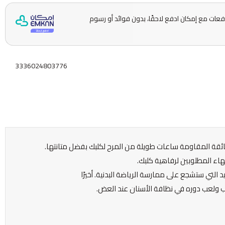
ّمها على 5 دفعات مع إمكان ادفع لاحقًا، بدون فوائد أو رسوم
3336024803776
لهاء المطلوبين لرفاهية كلبك.
 التي ستشجع على ممارسة الرياضة البدنية. أخيرًا
لعب ولعب دوره في نظافة الأسنان عند العض.