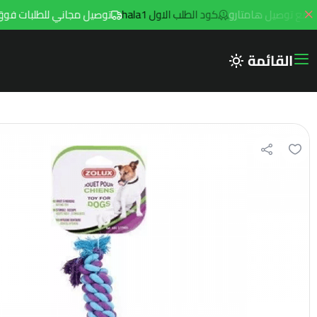
كود الطلب الاول hala1
توصيل مجاني للطلبات فوق 299ريال داخل مدينه الرياض مع توصيل هامتارو
القائمة