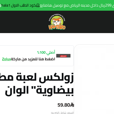
كود الطلب الاول hala1
تو
Hamtaro
أصلي 100%
اضغط هنا للمزيد من ماركة
Zolux
زولكس لعبة مطا
بيضاوية" الوان
59.80
السعر شامل الضريبه