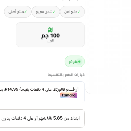
✓
✓
✓
دفع آمن
شحن سريع
منتج أصلي
100 جم
الوزن
متوفر
خيارات الدفع بالتقسيط