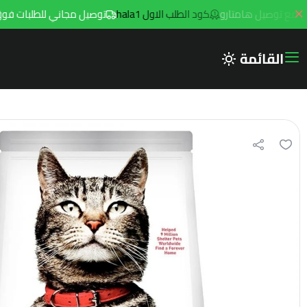
كود الطلب الاول hala1
توصيل مجاني للطلبات فوق 299ريال داخل مدينه الرياض مع توصيل هامتارو
القائمة