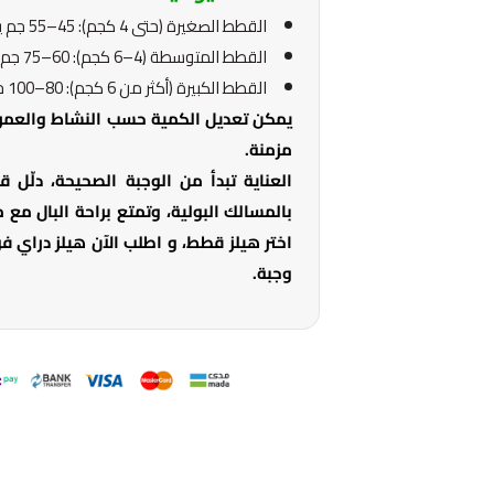
القطط الصغيرة (حتى 4 كجم): 45–55 جم يومياً.
القطط المتوسطة (4–6 كجم): 60–75 جم يومياً.
القطط الكبيرة (أكثر من 6 كجم): 80–100 جم يومياً.
يمكن تعديل الكمية حسب النشاط والعمر،
مزمنة.
العناية تبدأ من الوجبة الصحيحة، دلّل
بالمسالك البولية، وتمتع براحة البال مع
اختر هيلز قطط، و اطلب الآن هيلز دراي 
وجبة.