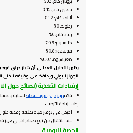
بروتين خام: 32%
دهون خام: 15%
ألياف خام: 1.2%
رطوبة: 8%
رماد خام: 6%
كالسيوم: 0.9%
فوسفور: 0.8%
مغنيسيوم: 0.07%
يُظهر التحليل الغذائي أن هيلز دراي فو
الجهاز البولي ويحافظ على وظيفة الكلى الم
إرشادات التغذية (نصائح حول الا
قدّم
هيلز دراي فود للقطط
للعناية بالمسا
رطب لزيادة الترطيب.
احرص على توفير مياه نظيفة وعذبة طوال ا
عند الانتقال من نوع طعام آخر إلى هيلز قطط، قم بالتغيير الت
الحصة اليومية