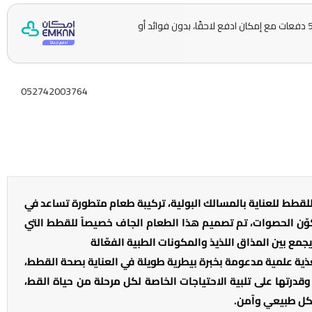
وقسّمها على 5 دفعات مع إمكان ادفع لاحقًا، بدون فوائد أو
052742003764
قطط للعناية بالمسالك البولية، تركيبة طعام متطورة تساعد في
كوّن الحصوات، تم تصميم هذا الطعام الجاف خصيصاً للقطط التي
مع بين المذاق اللذيذ والمكونات الطبية الفعّالة
تغذية علمية مدعومة بخبرة بيطرية طويلة في العناية بصحة القطط،
وقدرتها على تلبية الاحتياجات الخاصة لكل مرحلة من حياة القط،
شكل طبيعي وآمن.