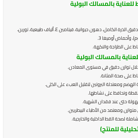
لعناية بالمسالك البولية
المكونات الأساسية للمنتج: دجاج مجفف، دقيق الذرة الكامل، دهون حيوانية، فيتامين E، ألياف طبيعية، تورين،
، وأحماض أوميغا 3.
ناية بالمسالك البولية
لال توازن دقيق في مستوى المعادن.
ظ على صحة المثانة.
لهضم ومعتدلة البروتين لتقليل العبء على الكلى.
القطة وتحافظ على نشاطها.
هولة حتى عند فقدان الشهية.
وازن ومعتمد من الأطباء البيطريين.
ملة لصحة القط الداخلية والخارجية.
حليلية للمنتج)