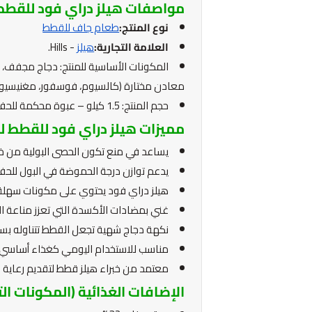
مواصفات هيلز دراي فود للقطط ل
نوع المنتج:
طعام جاف للقطط
العلامة التجارية:
هيلز
- Hills.
معادن مختارة (كالسيوم، فوسفور، مغنيسيوم)
حجم المنتج: 1.5 كيلو – عبوة محكمة للحفاظ على الطزاجة والنكهة.
مميزات هيلز دراي فود للقطط للع
يساعد في منع تكون الحصى البولية من خ
يدعم توازن درجة الحموضة في البول للحفا
هيلز دراي فود يحتوي على مكونات سهلة ا
غني بمضادات الأكسدة التي تعزز مناعة 
نكهة دجاج شهية تجعل القطط تتناوله بس
مناسب للاستخدام اليومي كغذاء أساسي مت
معتمد من خبراء هيلز قطط لتقديم رعاية شا
الإضافات الغذائية (المكونات الت