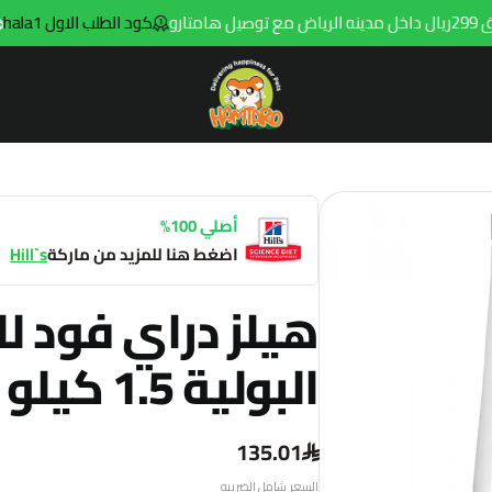
كود الطلب الاول hala1
توصي
Hamtaro
أصلي 100%
اضغط هنا للمزيد من ماركة
Hill`s
هيلز دراي فود ل
البولية 1.5 كيلو
135.01
السعر شامل الضريبه