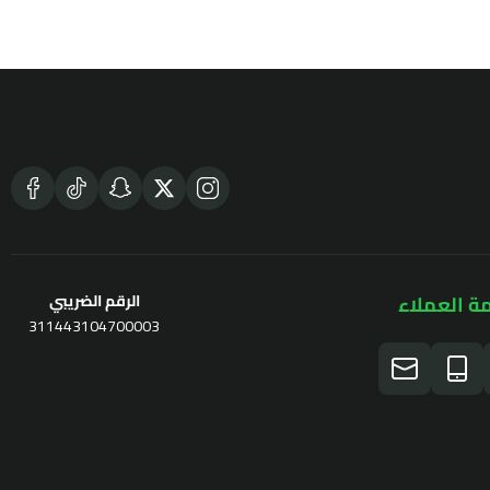
ة العملاء
الرقم الضريبي
311443104700003