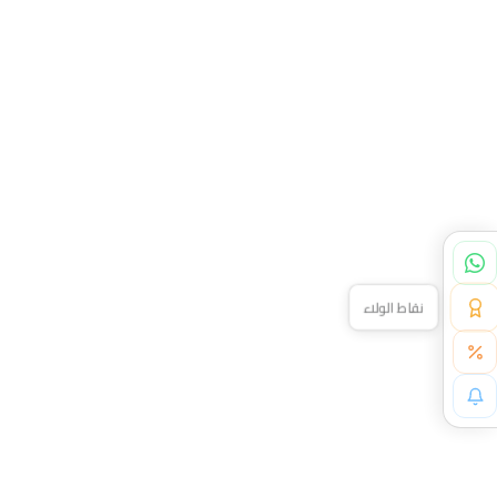
خصم خاص لك