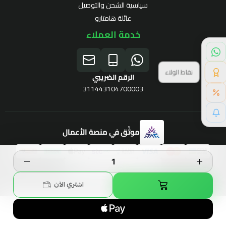
سياسية الشحن والتوصيل
عائلة هامتارو
خدمة العملاء
نقاط الولاء
الرقم الضريبي
311443104700003
خصم خاص لك
موثّق في منصة الأعمال
برنامج الولاء
الحقوق محفوظة | 2026
Hamtaro
اشتري الآن