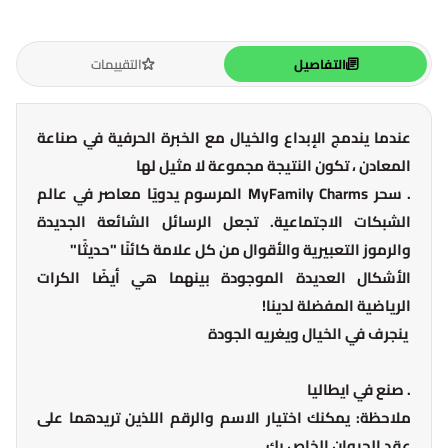
التفاصيل
التقييمات
عندما يندمج الإبداع والخيال مع الخبرة الحرفية في صناعة
المعادن ، تكون النتيجة مجموعة لا مثيل لها
. سحر MyFamily Charms المرسوم يدويًا معاصر في عالم
الشبكات الاجتماعية. تجعل الرسائل الشائعة الجديدة
والرموز التعبيرية والأقوال من كل علامة كائنًا "حديثًا"
الأشكال العديدة الموجودة بينهما هي أيضًا الكرات
الرياضية المفضلة لدينا!
ينجرف في الخيال ويغريه الجودة
. صنع في ايطاليا
ملاحظة: يمكنك اختيار الاسم والرقم اللذين تريدهما على
عقد الحيوان الخاص بك