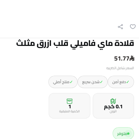
قلادة ماي فاميلي قلب ازرق مثلث
51.77
السعر شامل الضريبه
✓
✓
✓
دفع آمن
شحن سريع
منتج أصلي
0.1 كجم
1
الوزن
الكمية المتبقية
متوفر