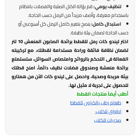
تنظيف يومي:
قم بإزالة الكتل الصلبة والفضلات بانتظام
باستخدام مغرفة، وأضف مزيداً من الرمل حسب الحاجة.
استبدال كامل:
ينصح بتغيير كامل الرمل كل أسبوعين أو
حسب الحاجة لضمان بيئة نظيفة.
اختر ليندو كات رمل للقطط برائحة الصابون المنعش 10 لتر
لضمان نظافة فائقة وراحة مستدامة لقطتك، مع تركيبته
الفعالة فى التحكم بالروائح وامتصاص السوائل، ستستمتع
برائحة منعشة وصندوق فضلات نظيف دائماً، امنح قطتك
بيئة مريحة وصحية، واحصل على ليندو كات الآن من همتارو
للحصول على تجربة لا مثيل لها.
أطلب أيضاً منتجات القطط
طعام رطب بالكرتون للقطط
اطواق للكلاب
صدريات للكلاب