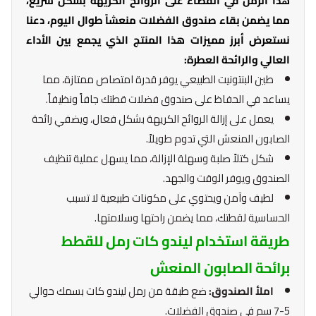
هذا الرمل في القضاء على الروائح الكريهة بشكل سريع،
مما يضمن بقاء صندوق الفضلات منعشاً طوال اليوم، دعنا
نستعرض أبرز مميزات هذا المنتج الذي يجمع بين الأداء
العالي والرائحة العطرة:
طين البنتونيت الطبيعي يوفر قدرة امتصاص ممتازة، مما
يساعد في الحفاظ على صندوق فضلات قطتك جافاً ونظيفاً.
يعمل على إزالة الروائح الكريهة بشكل فعال، ويضفي رائحة
الصابون المنعش التي تدوم طويلاً.
شكل كتلاً صلبة وسهلة الإزالة، مما يسهل عملية تنظيف
الصندوق ويوفر الوقت والجهد.
لطيف وآمن ويحتوي على مكونات طبيعية لا تسبب
الحساسية لقطتك، مما يضمن راحتها وسلامتها.
طريقة استخدام ليندو كات رمل للقطط
برائحة الصابون المنعش
املأ الصندوق:
ضع طبقة من رمل ليندو كات بسمك حوالي
5-7 سم في صندوق الفضلات.