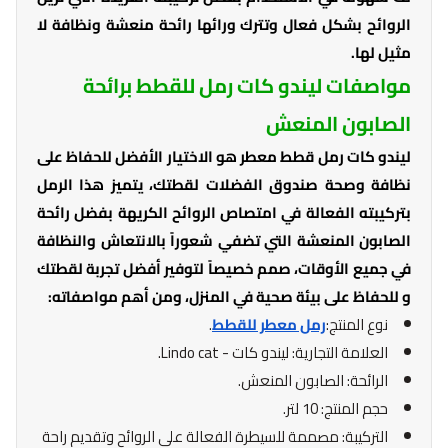
الروائح بشكل فعال وتترك ورائها رائحة منعشة ونظافة لا
مثيل لها.
مواصفات ليندو كات رمل للقطط برائحة
الصابون المنعش
ليندو كات رمل قطط معطر هو الاختيار الأفضل للحفاظ على
نظافة وصحة صندوق الفضلات لقطتك، يتميز هذا الرمل
بتركيبته الفعالة في امتصاص الروائح الكريهة بفضل رائحة
الصابون المنعشة التي تضفي شعوراً بالانتعاش والنظافة
في جميع الأوقات، صمم خصيصاً لتوفير أفضل تجربة لقطتك
و للحفاظ على بيئة صحية في المنزل، ومن أهم مواصفاته:
نوع المنتج:
رمل معطر للقطط
.
العلامة التجارية: ليندو كات - Lindo cat.
الرائحة: الصابون المنعش.
حجم المنتج: 10 لتر.
التركيبة: مصممة للسيطرة الفعالة على الروائح وتقديم راحة