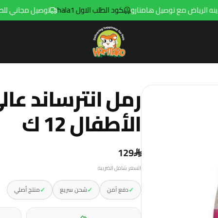
كود الطلب الاول hala1
توصيل مجاني للطلبات فوق 299ريال داخل مدينه الريا
Hamtaro
رمل انترساند عال
الأطفال 12 ك
129
السعر شامل الضريبه
✓
✓
✓
دفع آمن
شحن سريع
منتج أصلي