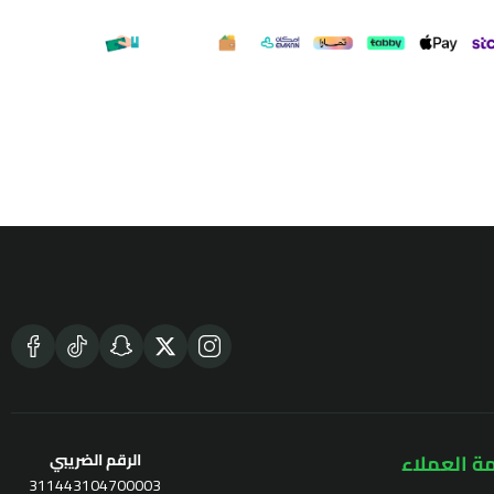
ة العملاء
الرقم الضريبي
311443104700003