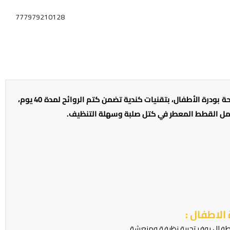
777979210128
انترساند رمل قطط معطر عالي التكتل برائحة بودرة الأطفال، بتقنيات كندية تضمن كتم الروائح لمدة 40 يوم،
 رمل القطط المعطر في كتل صلبة وسهلة التنظيف.
الاطفال :
اطفال يوفر تجربة نظيفة ومنعشة.