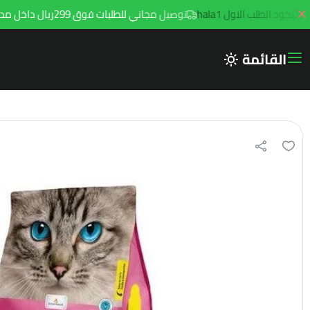
كود الطلب الاول hala1
توصيل مجاني للطلبات فوق 299ريال داخل مدينه الرياض مع توصيل هامتارو
القائمة