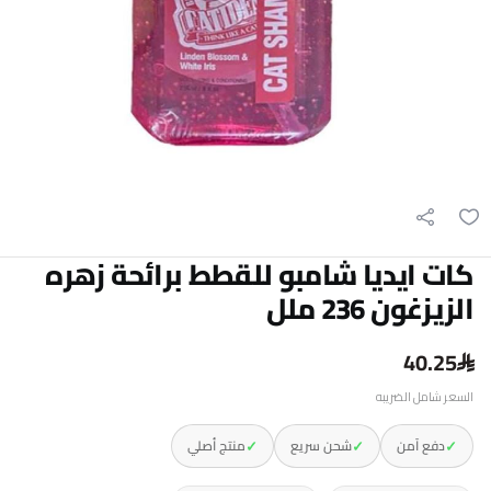
كات ايديا شامبو للقطط برائحة زهره
الزيزغون 236 ملل
40.25
السعر شامل الضريبه
✓
✓
✓
دفع آمن
شحن سريع
منتج أصلي