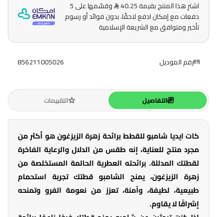
اشترِ هذا المنتج بقيمة 40.25
وقسّمها على 5
دفعات مع إمكان ادفع لاحقًا، بدون فوائد أو رسوم
تأخير ومتوافق مع الشريعة الإسلامية
رقم الموديل
856211005026
التفاصيل
التقييمات
كات ايديا شامبو للقطط برائحة زهرة الزيزغون هو أكثر من
مجرد منتج للعناية، إنه طقس من الدلال والرعاية الفاخرة
لقطتك المدللة. برائحته العطرية الحالمة المستخلصة من
زهرة الزيزغون، يمنح الشامبو قطتك تجربة استحمام
طبيعية، لطيفة، وآمنة، تعزز من نعومة الفرو وتمنحه
إشراقًا لا يقاوم.