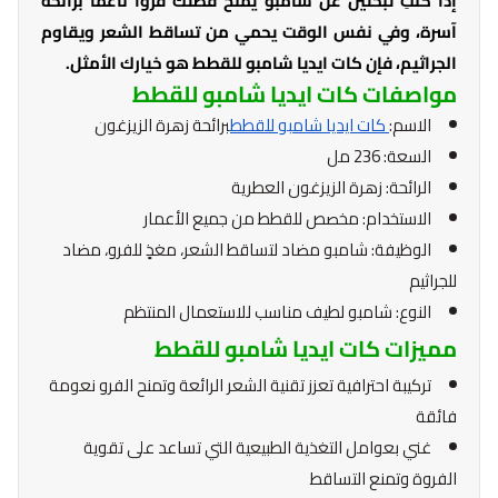
إذا كنتِ تبحثين عن شامبو يمنح قطتك فروًا ناعمًا برائحة
آسرة، وفي نفس الوقت يحمي من تساقط الشعر ويقاوم
الجراثيم، فإن كات ايديا شامبو للقطط هو خيارك الأمثل.
مواصفات كات ايديا شامبو للقطط
الاسم:
كات ايديا شامبو للقطط
برائحة زهرة الزيزغون
السعة: 236 مل
الرائحة: زهرة الزيزغون العطرية
الاستخدام: مخصص للقطط من جميع الأعمار
الوظيفة: شامبو مضاد لتساقط الشعر، مغذٍ للفرو، مضاد
للجراثيم
النوع: شامبو لطيف مناسب للاستعمال المنتظم
مميزات كات ايديا شامبو للقطط
تركيبة احترافية تعزز تقنية الشعر الرائعة وتمنح الفرو نعومة
فائقة
غني بعوامل التغذية الطبيعية التي تساعد على تقوية
الفروة وتمنع التساقط