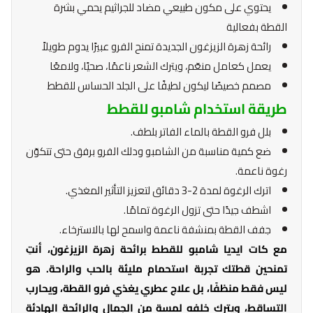
يحتوي على مكون طبيعي مضاد للجراثيم يحمي بشرة
القطة بفعالية
رائحة زهرة الزيزغون الجديدة تمنح الفرو عبيرًا يدوم طويلاً
يعمل كعامل منعّم، ويترك الشعر ناعمًا، صحيًا، ولامعًا
مصمم خصيصًا ليكون لطيفًا على الجلد الحساس للقطط
طريقة استخدام شامبو للقطط
بلل فرو القطة بالماء الفاتر بلطف.
ضع كمية مناسبة من الشامبو ودلك الفرو برفق حتى تتكوّن
رغوة ناعمة.
اترك الرغوة لمدة 2-3 دقائق لتعزيز التأثير المغذي.
اشطف جيدًا حتى تزول الرغوة تمامًا.
جفف القطة بمنشفة ناعمة واسمح لها بالاسترخاء.
مع كات ايديا شامبو للقطط برائحة زهرة الزيزغون، أنتِ
تمنحين قطتك تجربة استحمام مليئة بالحب والراحة. هو
ليس فقط منظفًا، بل علاج عطري يغذي فرو القطة، ويحارب
التساقط، ويترك خلفه لمسة من الجمال والرائحة الهادئة