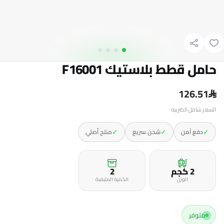
حامل قطط بلاستيك F16001
126.51
السعر شامل الضريبه
✓
✓
✓
دفع آمن
شحن سريع
منتج أصلي
2 كجم
2
الوزن
الكمية المتبقية
متوفر