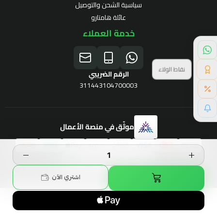
سياسية الشحن والتوصيل
عائلة هامتارو
خدمة العملاء
نقاط الولاء
الرقم الضريبي
311443104700003
موثّق في منصة الأعمال
برنامج الولاء
الحقوق محفوظة | 2026
Hamtaro
اشتري الآن