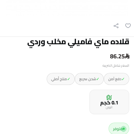
قلاده ماي فاميلي مخلب وردي
86.25
السعر شامل الضريبه
✓
✓
✓
دفع آمن
شحن سريع
منتج أصلي
0.1 كجم
الوزن
متوفر