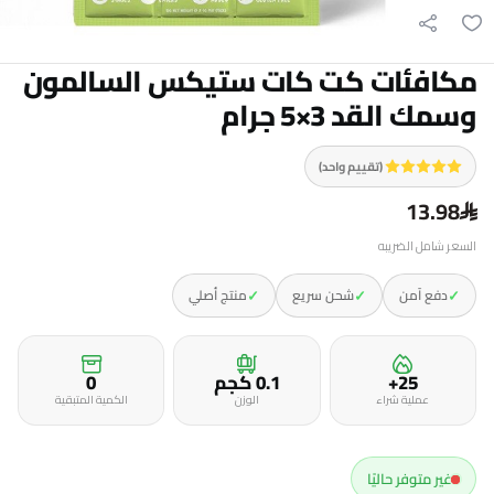
مكافئات كت كات ستيكس السالمون
وسمك القد 3×5 جرام
(تقييم واحد)
13.98
السعر شامل الضريبه
✓
✓
✓
دفع آمن
شحن سريع
منتج أصلي
25+
0.1 كجم
0
عملية شراء
الوزن
الكمية المتبقية
غير متوفر حاليًا