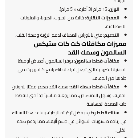
الجودة.
الوزن
: 15 جرام (3 أظرف × 5 جرام).
المميزات التقنية:
خالية من الحبوب، الصويا، والملونات
الاصطناعية.
التدعيم
: غني بالتوراين المضاف لدعم الرؤية وصحة القلب.
مميزات مكافئات كت كات ستيكس
السالمون وسمك القد
مكافآت قطط سالمون
: يوفر السالمون أحماض أوميغا
الدهنية الضرورية التي تجعل فراء قطتك يلمع كالحرير وتحمي
جلدها من الجفاف.
مكافآت قطط سمك القد
: سمك القد مصدر ممتاز للبروتين
الخفيف وسهل الامتصاص، مما يجعله مناسباً جداً حتى للقطط
ذات المعدة الحساسة.
سناك قطط رطب
: بفضل تركيبته الرطبة، يساعد هذا السناك
في زيادة مستويات السوائل في جسم أليفك، مما يدعم صحة
الكلى.