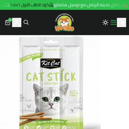
كود الطلب الاول hala1
توصيل مجاني 
0
Hamtaro