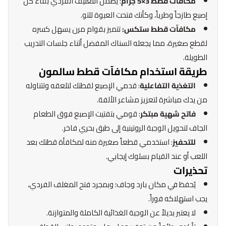
مكافآت قطط 3×5 جرام
: يضمن التغليف الفردي بقاء كل
إصبع طازجاً وطرياً، وكأنك فتحت العبوة للتو.
مكافآت قطط ستكس:
تتميز بقوام مرن يسهل كسره
لقطع صغيرة، مما يجعله السناك المفضل أثناء جلسات التدريب
الطويلة.
طريقة استخدام مكافآت قطط سالمون
التغذية التفاعلية
: قدمي الإصبع لقطتك لتلعقه وتتناوله
من يدك مباشرة لتعزيز مشاعر الألفة.
فاتح شهية مبتكر
: قومي بتفتيت الإصبع فوق الطعام
الجاف لتحويل الوجبة الروتينية إلى طبق بحري فاخر.
للتحفيز
: استخدمي قطعاً صغيرة منه لمكافأة قطتك بعد
اللعب أو عند القيام بسلوك إيجابي.
تحذيرات
يُحفظ في مكان بارد وجاف؛ وبمجرد فتح المغلف الفردي،
يجب استهلاكه فوراً.
لا يعتبر بديلاً عن الوجبة الغذائية الكاملة والمتوازنة.