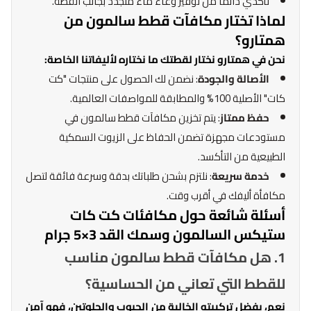
تأكدي دائماً من توفير وعاء ماء متجدد بجانب القطة.
لماذا تختار مكافآت قطط سالمون من
همتارو؟
نحن في همتارو نختار لقطتك ما نختاره لأليفاتنا الخاصة:
الأصالة والجودة
: نضمن لك الحصول على منتجات "كت
كات" الأصلية 100% والمطابقة للمواصفات العالمية.
حفظ ممتاز
: يتم تخزين مكافآت قطط سالمون في
مستودعات مجهزة تضمن الحفاظ على الزيوت السمكية
الطبيعية من التأكسد.
خدمة سريعة
: نلتزم بشحن طلباتك بدقة وسرعة فائقة لتصل
مكافأة أليفك في أقرب وقت.
أسئلة شائعة حول مكافئات كت كات
ستيكس السالمون وسمك القد 3×5 جرام
1. هل مكافآت قطط سالمون مناسب
للقطط التي تعاني من الحساسية؟
نعم، بفضل تركيبته الخالية من الحبوب والجلوتين، فهو آمن