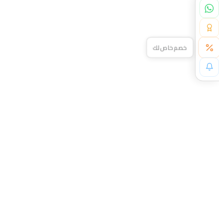
خصم خاص لك