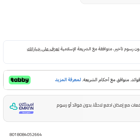
ّمها على 5 دفعات مع إمكان ادفع لاحقًا، بدون فوائد أو رسوم
8018084052664