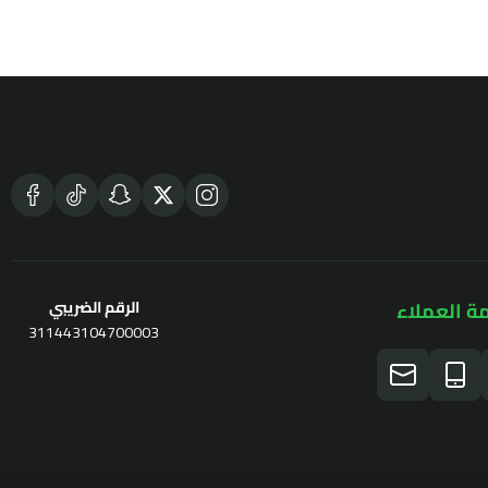
ة العملاء
الرقم الضريبي
311443104700003