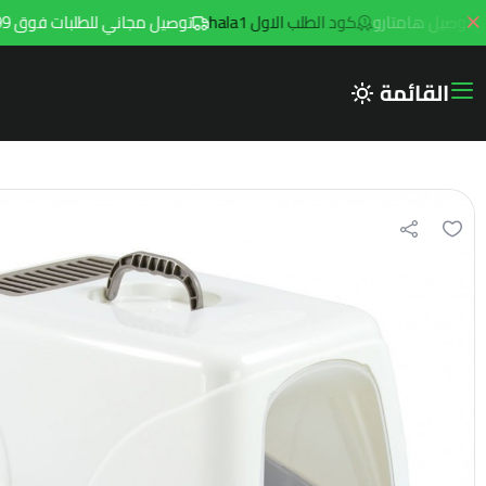
كود الطلب الاول hala1
توصيل مجاني للطلبات فوق 299ريال داخل مدينه الرياض مع توصيل هامتارو
القائمة