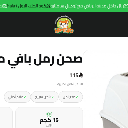
كود الطلب الاول hala1
توصيل مجان
Hamtaro
صحن رمل بافي 
115
السعر شامل الضريبه
✓
✓
✓
دفع آمن
شحن سريع
منتج أصلي
15 كجم
الوزن