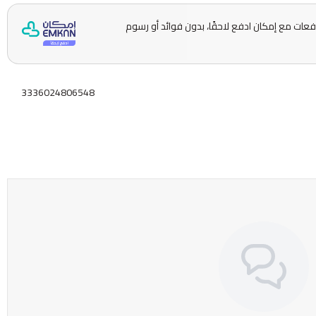
ّمها على 5 دفعات مع إمكان ادفع لاحقًا، بدون فوائد أو رسوم
3336024806548