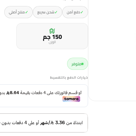
✓
✓
✓
دفع آمن
شحن سريع
منتج أصلي
150 جم
الوزن
متوفر
خيارات الدفع بالتقسيط