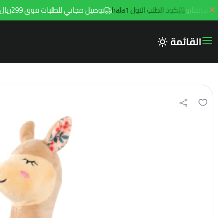
كود الطلب الاول hala1
توصيل مجاني للطلبات فوق 299ريال داخل مدينه الرياض مع توصيل هامتارو
القائمة