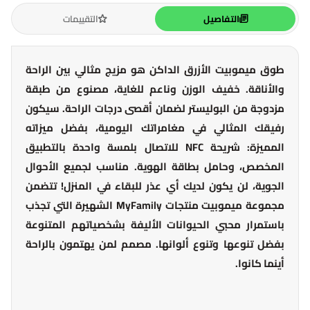
التفاصيل
التقييمات
طوق ميموبيت الأزرق الداكن هو مزيج مثالي بين الراحة
والأناقة. خفيف الوزن وناعم للغاية، مصنوع من طبقة
مزدوجة من البوليستر لضمان أقصى درجات الراحة. سيكون
رفيقك المثالي في مغامراتك اليومية، بفضل ميزاته
المميزة: شريحة NFC للاتصال بلمسة واحدة بالتطبيق
المخصص، وحامل بطاقة الهوية. مناسب لجميع الأحوال
الجوية، لن يكون لديك أي عذر للبقاء في المنزل! تتضمن
مجموعة ميموبيت منتجات MyFamily الشهيرة التي تجذب
باستمرار محبي الحيوانات الأليفة بشخصياتهم المتنوعة
بفضل تنوعها وتنوع ألوانها. مصمم لمن يهتمون بالراحة
أينما كانوا.