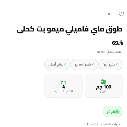
طوق ماي فاميلي ميمو بت كحلى
69
السعر شامل الضريبه
✓
✓
✓
دفع آمن
شحن سريع
منتج أصلي
100 جم
4
الوزن
الكمية المتبقية
متوفر
خيارات الدفع بالتقسيط