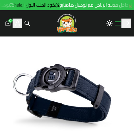
كود الطلب الاول hala1
توصيل مجاني للطل
0
Hamtaro