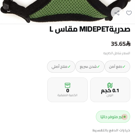
صدريةMIDEPET مقاس L
35.65
السعر شامل الضريبه
✓
✓
✓
دفع آمن
شحن سريع
منتج أصلي
0.1 كجم
0
الوزن
الكمية المتبقية
غير متوفر حاليًا
خيارات الدفع بالتقسيط