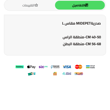
التفاصيل
التقييمات
صدريةMIDEPET مقاس L
40-50 CM-منطقة الراس
56-68 CM-منطقة البطن