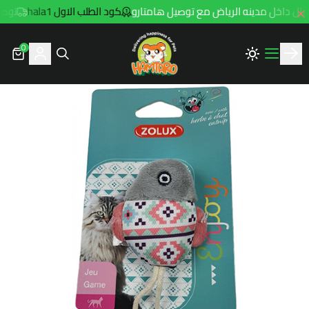
كود الطلب الاول hala1
توصيل مجاني ل
0
Hamtaro