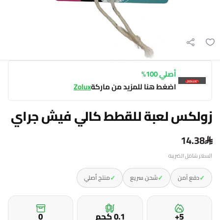
أصلي 100%
اضغط هنا للمزيد من ماركة
Zolux
زولكس لعبة للقطط كالي فيش جراي
14.38
السعر شامل الضريبه
✓
✓
✓
دفع آمن
شحن سريع
منتج أصلي
5+
0.1 كجم
0