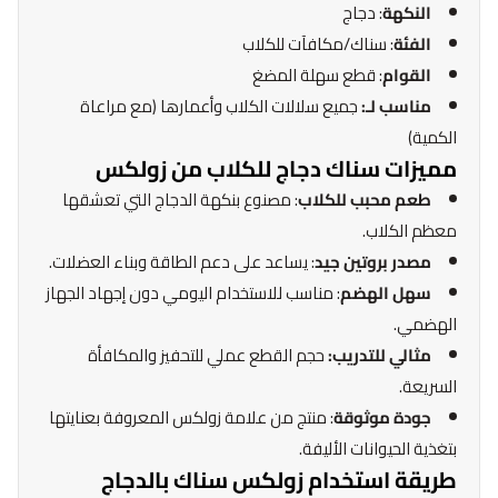
النكهة
: دجاج
الفئة
: سناك/مكافآت للكلاب
القوام
: قطع سهلة المضغ
مناسب لـ:
جميع سلالات الكلاب وأعمارها (مع مراعاة
الكمية)
مميزات سناك دجاج للكلاب من زولكس
طعم محبب للكلاب
: مصنوع بنكهة الدجاج التي تعشقها
معظم الكلاب.
مصدر بروتين جيد
: يساعد على دعم الطاقة وبناء العضلات.
سهل الهضم
: مناسب للاستخدام اليومي دون إجهاد الجهاز
الهضمي.
مثالي للتدريب:
حجم القطع عملي للتحفيز والمكافأة
السريعة.
جودة موثوقة
: منتج من علامة زولكس المعروفة بعنايتها
بتغذية الحيوانات الأليفة.
طريقة استخدام زولكس سناك بالدجاج