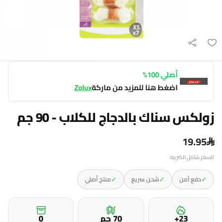
أصلي 100%
اضغط هنا للمزيد من ماركة
Zolux
زولكس سناك بالدجاج للكلاب - 90 جم
19.95
السعر شامل الضريبه
✓
✓
✓
دفع آمن
شحن سريع
منتج أصلي
23+
70 جم
0