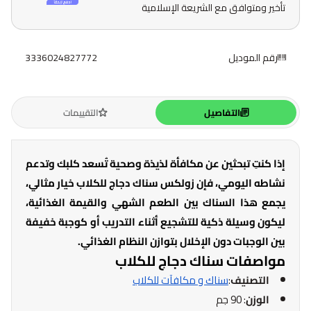
تأخير ومتوافق مع الشريعة الإسلامية
رقم الموديل
3336024827772
التفاصيل
التقييمات
إذا كنتِ تبحثين عن مكافأة لذيذة وصحية تُسعد كلبك وتدعم
نشاطه اليومي، فإن زولكس سناك دجاج للكلاب خيار مثالي،
يجمع هذا السناك بين الطعم الشهي والقيمة الغذائية،
ليكون وسيلة ذكية للتشجيع أثناء التدريب أو كوجبة خفيفة
بين الوجبات دون الإخلال بتوازن النظام الغذائي.
مواصفات سناك دجاج للكلاب
التصنيف
:
سناك و مكافآت للكلاب
الوزن
: 90 جم