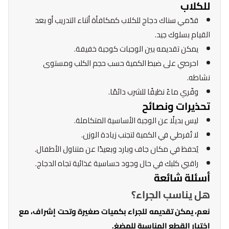
للكلاب
قدّمي سناك دجاج للكلاب كمكافأة أثناء التدريب أو بعد
القيام بسلوك جيد.
يمكن تقديمه بين الوجبات كوجبة خفيفة.
احرصي على ضبط الكمية حسب حجم الكلب ومستوى
نشاطه.
وفّري ماءً نظيفًا للشرب دائمًا.
تحذيرات ونصائح
ليس بديلًا عن الوجبة الأساسية المتكاملة.
لا تُفرطي في الكمية لتجنب زيادة الوزن.
يُحفظ في مكان جاف وبارد وبعيدًا عن متناول الأطفال.
راقبي كلبك في حال وجود حساسية غذائية تجاه الدجاج.
أسئلة شائعة
هل يناسب الجراء؟
نعم، يمكن تقديمه للجراء بكميات صغيرة وتحت إشراف، مع
اختيار القطع المناسبة للمضغ.