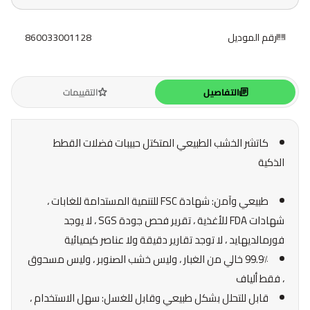
رقم الموديل
860033001128
التفاصيل
التقييمات
كاتشر الخشب الطبيعي المتكتل حبيبات فضلات القطط
الذكية
طبيعي وآمن: شهادة FSC للتنمية المستدامة للغابات ،
شهادات FDA للأغذية ، تقرير فحص جودة SGS ، لا يوجد
فورمالديهايد ، لا توجد تقارير دقيقة ولا عناصر كيميائية
99.9٪ خالي من الغبار ، وليس خشب الصنوبر ، وليس مسحوق
، فقط ألياف
قابل للتحلل بشكل طبيعي وقابل للغسل: سهل الاستخدام ،