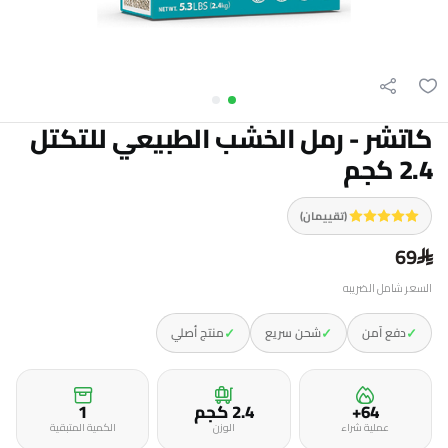
كاتشر - رمل الخشب الطبيعي للتكتل
2.4 كجم
(تقييمان)
69
السعر شامل الضريبه
✓
✓
✓
دفع آمن
شحن سريع
منتج أصلي
64+
2.4 كجم
1
عملية شراء
الوزن
الكمية المتبقية