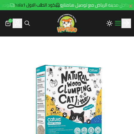
كود الطلب الاول hala1
توصيل مجاني للطل
0
Hamtaro