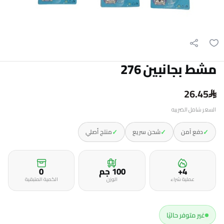
مشط بجانبين 276
26.45
السعر شامل الضريبه
✓
✓
✓
دفع آمن
شحن سريع
منتج أصلي
4+
100 جم
0
عملية شراء
الوزن
الكمية المتبقية
غير متوفر حاليًا