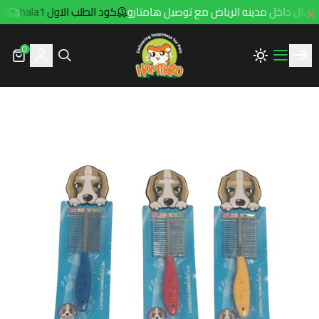
كود الطلب الاول hala1
توصيل مج
0
Hamtaro