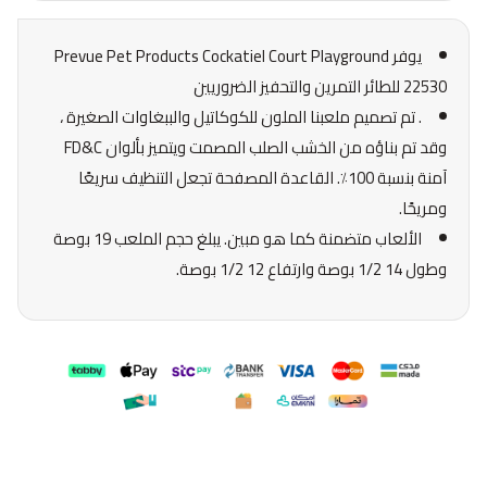
يوفر Prevue Pet Products Cockatiel Court Playground
22530 للطائر التمرين والتحفيز الضروريين
. تم تصميم ملعبنا الملون للكوكاتيل والببغاوات الصغيرة ،
وقد تم بناؤه من الخشب الصلب المصمت ويتميز بألوان FD&C
آمنة بنسبة 100٪. القاعدة المصفحة تجعل التنظيف سريعًا
ومريحًا.
الألعاب متضمنة كما هو مبين. يبلغ حجم الملعب 19 بوصة
وطول 14 1/2 بوصة وارتفاع 12 1/2 بوصة.