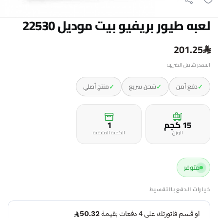
لعبه طيور بريفيو بيت موديل 22530
201.25
السعر شامل الضريبه
✓
✓
✓
دفع آمن
شحن سريع
منتج أصلي
15 كجم
1
الوزن
الكمية المتبقية
متوفر
خيارات الدفع بالتقسيط