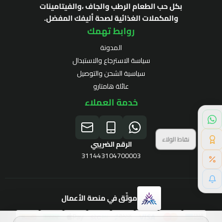
بكل حب الطعام الرطب والجاف ،والفيتامينات
والمكملات الغذائية لصحة أليفك المفضل.
روابط تهمك
المدونة
سياسة الاسترجاع والاستبدال
سياسية الشحن والتوصيل
عائلة هامتارو
خدمة العملاء
نقاط الولاء
الرقم الضريبي
311443104700003
موثّق في منصة الأعمال
برنامج الولاء