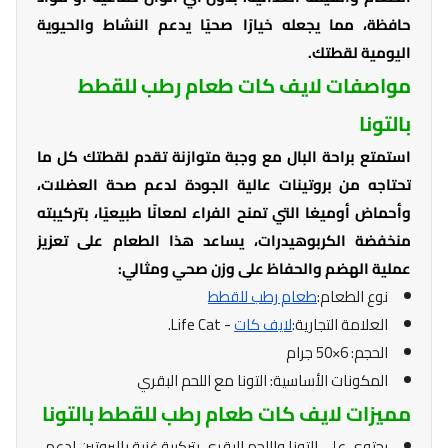
حافظة، مما يجعله خيارًا صحيًا يدعم النشاط والحيوية
اليومية لقطتك.
مواصفات لايف كات طعام رطب للقطط
بالتونا
استمتع براحة البال مع وجبة متوازنة تقدم لقطتك كل ما
تحتاجه من بروتينات عالية الجودة لدعم صحة العضلات،
وأحماض أوميغا التي تمنح الفراء لمعانًا طبيعيًا، بتركيبته
منخفضة الكربوهيدرات، يساعد هذا الطعام على تعزيز
عملية الهضم والحفاظ على وزن صحي ومثالي:
نوع الطعام:
طعام رطب للقطط
العلامة التجارية:
لايف كات
- Life Cat.
الحجم: 6×50 جرام
المكونات الأساسية: التونا مع اللحم البقري
مميزات لايف كات طعام رطب للقطط بالتونا
يحتوي على التونا واللحم البقري بتركيبة غنية بالبروتين لدعم