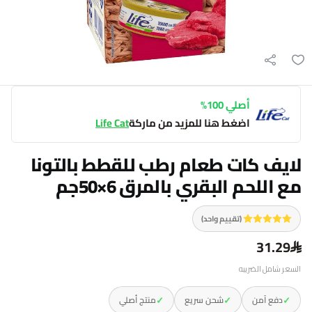
أصلي 100%
اضغط هنا للمزيد من ماركة
Life Cat
لايف كات طعام رطب للقطط بالتونا
مع اللحم البقري بالمرق 6×50جم
(تقييم واحد)
31.29
السعر شامل الضريبه
✓
✓
✓
دفع آمن
شحن سريع
منتج أصلي