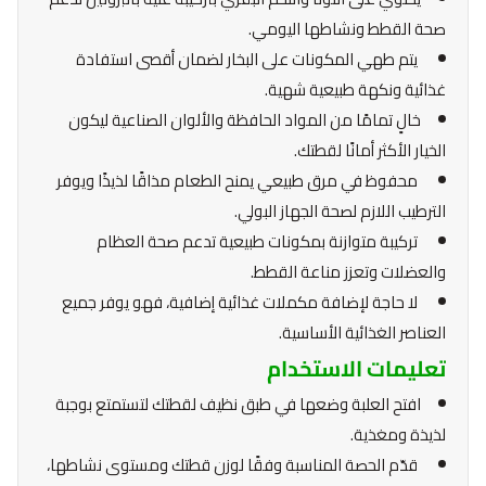
صحة القطط ونشاطها اليومي.
يتم طهي المكونات على البخار لضمان أقصى استفادة
غذائية ونكهة طبيعية شهية.
خالٍ تمامًا من المواد الحافظة والألوان الصناعية ليكون
الخيار الأكثر أمانًا لقطتك.
محفوظ في مرق طبيعي يمنح الطعام مذاقًا لذيذًا ويوفر
الترطيب اللازم لصحة الجهاز البولي.
تركيبة متوازنة بمكونات طبيعية تدعم صحة العظام
والعضلات وتعزز مناعة القطط.
لا حاجة لإضافة مكملات غذائية إضافية، فهو يوفر جميع
العناصر الغذائية الأساسية.
تعليمات الاستخدام
افتح العلبة وضعها في طبق نظيف لقطتك لتستمتع بوجبة
لذيذة ومغذية.
قدّم الحصة المناسبة وفقًا لوزن قطتك ومستوى نشاطها،