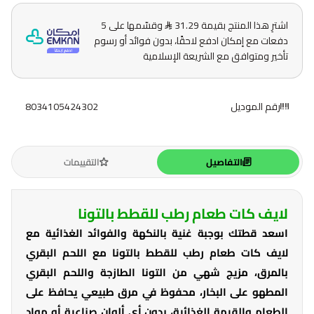
اشترِ هذا المنتج بقيمة 31.29
وقسّمها على 5
دفعات مع إمكان ادفع لاحقًا، بدون فوائد أو رسوم
تأخير ومتوافق مع الشريعة الإسلامية
رقم الموديل
8034105424302
التفاصيل
التقييمات
لايف كات طعام رطب للقطط بالتونا
اسعد قطتك بوجبة غنية بالنكهة والفوائد الغذائية مع
لايف كات طعام رطب للقطط بالتونا مع اللحم البقري
بالمرق، مزيج شهي من التونا الطازجة واللحم البقري
المطهو على البخار، محفوظ في مرق طبيعي يحافظ على
الطعام والقيمة الغذائية، بدون أي ألوان صناعية أو مواد