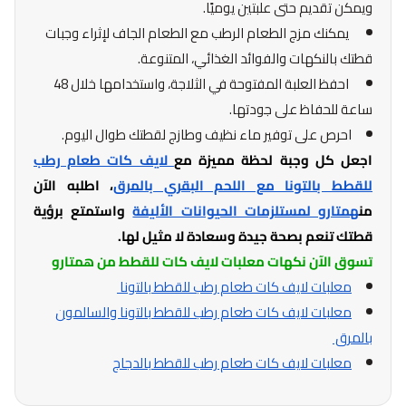
ويمكن تقديم حتى علبتين يوميًا.
يمكنك مزج الطعام الرطب مع الطعام الجاف لإثراء وجبات
قطتك بالنكهات والفوائد الغذائي، المتنوعة.
احفظ العلبة المفتوحة في الثلاجة، واستخدامها خلال 48
ساعة للحفاظ على جودتها.
احرص على توفير ماء نظيف وطازج لقطتك طوال اليوم.
اجعل كل وجبة لحظة مميزة مع
لايف كات طعام رطب
للقطط بالتونا مع اللحم البقري بالمرق
، اطلبه الآن
من
همتارو لمستلزمات الحيوانات الأليفة
واستمتع برؤية
قطتك تنعم بصحة جيدة وسعادة لا مثيل لها.
تسوق الآن نكهات معلبات لايف كات للقطط من همتارو
معلبات لايف كات طعام رطب للقطط بالتونا
معلبات لايف كات طعام رطب للقطط بالتونا والسالمون
بالمرق
معلبات لايف كات طعام رطب للقطط بالدجاج