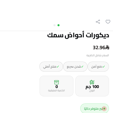
ديكورات أحواض سمك
32.96
السعر شامل الضريبه
✓
✓
✓
دفع آمن
شحن سريع
منتج أصلي
100 جم
0
الوزن
الكمية المتبقية
غير متوفر حاليًا