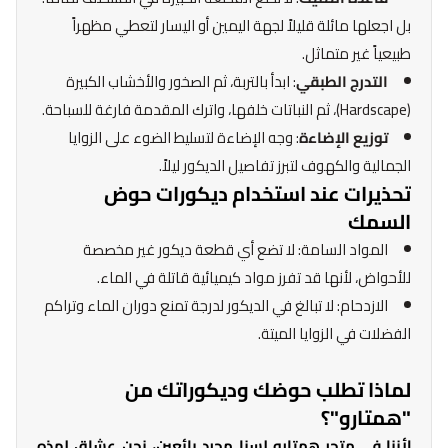
بل اجعلها مائلة قليلاً لجهة اليمين أو اليسار لتعطي مظهراً
طبيعياً غير متماثل.
التدرج الطبقي
: ابدأ بالتربة، ثم الصخور والأخشاب الكبيرة
(Hardscape)، ثم النباتات خلفها، واترك المقدمة فارغة للسباحة.
توزيع الإضاءة
: وجه الإضاءة لتسليط الضوء على الزوايا
الجمالية والكهوف لتبرز تفاصيل الديكور ليلاً.
تحذيرات عند استخدام ديكورات حوض
السمك
المواد السامة: لا تضع أي قطعة ديكور غير مخصصة
للأحواض، لأنها قد تفرز مواد كيميائية قاتلة في الماء.
الازدحام: لا تبالغ في الديكور لدرجة تمنع دوران الماء وتراكم
الفضلات في الزوايا الميتة.
لماذا تطلب حوضك وديكوراتك من
"همتارو"؟
لأننا في متجر همتارو لسنا مجرد بائعين، نحن عشاق لهذه