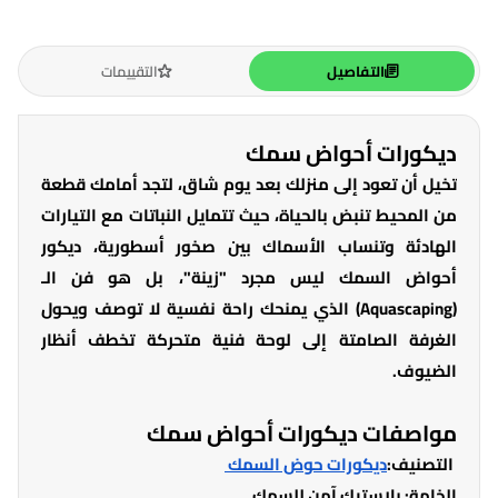
التفاصيل
التقييمات
ديكورات أحواض سمك
تخيل أن تعود إلى منزلك بعد يوم شاق، لتجد أمامك قطعة
من المحيط تنبض بالحياة، حيث تتمايل النباتات مع التيارات
الهادئة وتنساب الأسماك بين صخور أسطورية، ديكور
أحواض السمك ليس مجرد "زينة"، بل هو فن الـ
(Aquascaping) الذي يمنحك راحة نفسية لا توصف ويحول
الغرفة الصامتة إلى لوحة فنية متحركة تخطف أنظار
الضيوف.
مواصفات ديكورات أحواض سمك
التصنيف
:
ديكورات حوض السمك
الخامة
: بلاستيك آمن للسمك