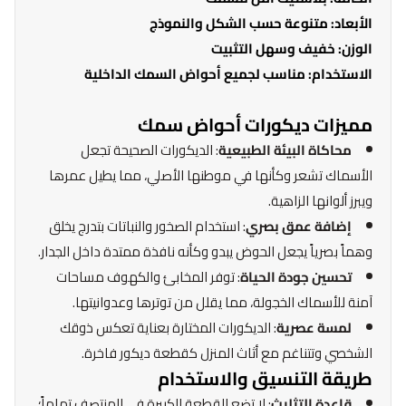
الأبعاد
: متنوعة حسب الشكل والنموذج
الوزن
: خفيف وسهل التثبيت
الاستخدام
: مناسب لجميع أحواض السمك الداخلية
مميزات ديكورات أحواض سمك
محاكاة البيئة الطبيعية
: الديكورات الصحيحة تجعل
الأسماك تشعر وكأنها في موطنها الأصلي، مما يطيل عمرها
ويبرز ألوانها الزاهية.
إضافة عمق بصري
: استخدام الصخور والنباتات بتدرج يخلق
وهماً بصرياً يجعل الحوض يبدو وكأنه نافذة ممتدة داخل الجدار.
تحسين جودة الحياة
: توفر المخابئ والكهوف مساحات
آمنة للأسماك الخجولة، مما يقلل من توترها وعدوانيتها.
لمسة عصرية
: الديكورات المختارة بعناية تعكس ذوقك
الشخصي وتتناغم مع أثاث المنزل كقطعة ديكور فاخرة.
طريقة التنسيق والاستخدام
قاعدة التثليث
: لا تضع القطعة الكبيرة في المنتصف تماماً؛