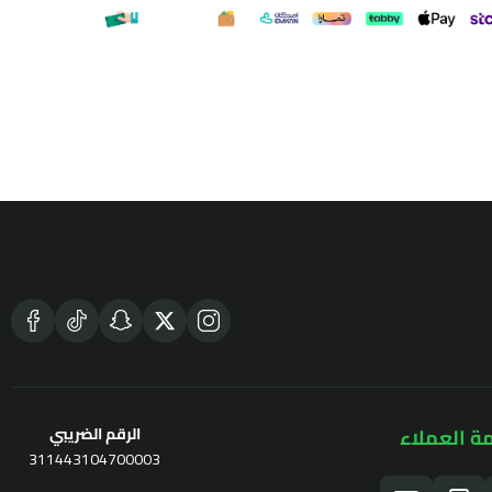
ة العملاء
الرقم الضريبي
311443104700003