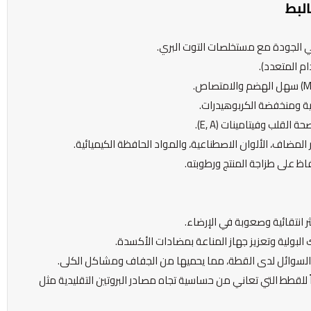
لبط
ي الجودة مع مستخلصات التوت البري.
وانية ومنخفضة الكربوهيدرات.
القلب وفيتامينات (E, A).
 المضاف، الألوان الاصطناعية، والمواد الحافظة الكيميائية.
اظ على طزاجة المنتج ورطوبته.
ر انتقائية وصعوبة في الإرضاء.
لبولية وتعزيز جهاز المناعة بمضادات الأكسدة.
السوائل لدى القطة، مما يحميها من الجفاف ومشاكل الكلى.
اً للقطط التي تعاني من حساسية تجاه مصادر البروتين التقليدية مثل