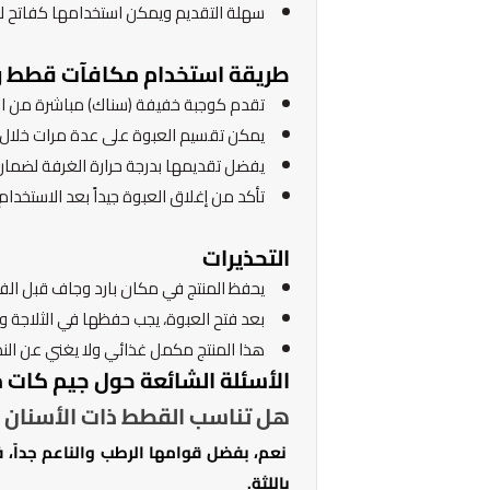
سهلة التقديم ويمكن استخدامها كفاتح ل
طريقة استخدام مكافآت قطط رط
تقدم كوجبة خفيفة (سناك) مباشرة من ال
يمكن تقسيم العبوة على عدة مرات خلال
يفضل تقديمها بدرجة حرارة الغرفة لضمان ا
تأكد من إغلاق العبوة جيداً بعد الاستخدام
التحذيرات
يحفظ المنتج في مكان بارد وجاف قبل الفت
بعد فتح العبوة، يجب حفظها في الثلاجة واستهلاكها خلال 24
هذا المنتج مكمل غذائي ولا يغني عن النظ
الأسئلة الشائعة حول جيم كات 
هل تناسب القطط ذات الأسنان 
نعم، بفضل قوامها الرطب والناعم جداً،
باللثة.