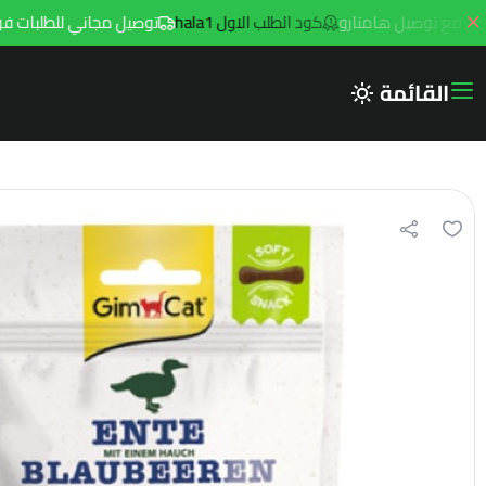
كود الطلب الاول hala1
توصيل مجاني للطلبات فوق 299ريال داخل مدينه الرياض مع توصيل هامتارو
القائمة