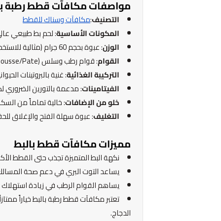
مواصفات مكافآت قطط رطبة با
التصنيف
:
مكافآت وسناك للقطط
المكونات الأساسية
: لحم بط طبيعي عال
الوزن
: عبوة بحجم 60 جرام (مثالية للاستخدام المتعدد).
القوام
: قوام رطب وسلس (Mousse/Pate) سهل الهضم والامتصاص.
التركيبة الغذائية
: غنية بالبروتينات الحي
الفيتامينات
: مدعمة بالتورين الضروري لصحة 
خلو من الإضافات
: خالية تماماً من السكر
التغليف
: عبوة سهلة الفتح والإغلاق للحف
مميزات مكافآت قطط بالبط
نكهة البط المتميزة تجذب حتى القطط الأكث
يساعد التوت البري في دعم صحة المسالك ا
يساهم القوام الرطب في زيادة استهلاك 
تعتبر مكافآت قطط رطبة بالبط خياراً ممتاز
الدجاج.