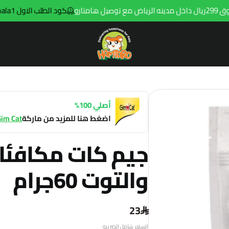
كود الطلب الاول hala1
ت
Hamtaro
أصلي 100%
اضغط هنا للمزيد من ماركة
Gim Cat
جيم كات مكافئا
والتوت 60جرام
23
السعر شامل الضريبه