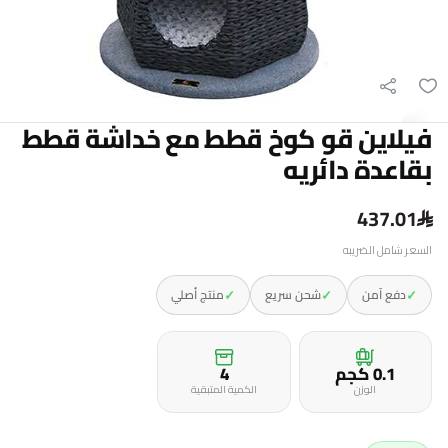
فيلاين قو كوخ قطط مع خداشة قطط
بقاعدة دائريه
437.01
السعر شامل الضريبه
✓
✓
✓
دفع آمن
شحن سريع
منتج أصلي
0.1 كجم
4
الوزن
الكمية المتبقية