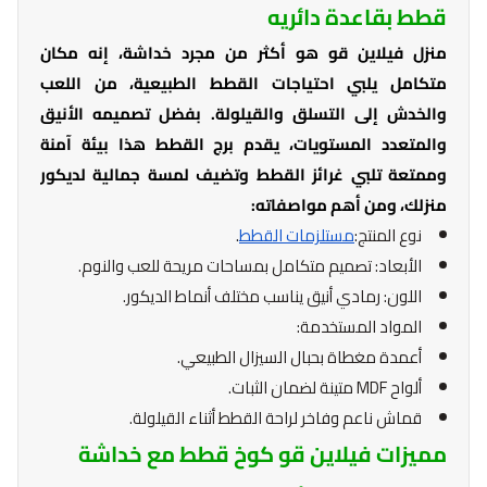
قطط بقاعدة دائريه
منزل فيلاين قو هو أكثر من مجرد خداشة، إنه مكان
متكامل يلبي احتياجات القطط الطبيعية، من اللعب
والخدش إلى التسلق والقيلولة. بفضل تصميمه الأنيق
والمتعدد المستويات، يقدم برج القطط هذا بيئة آمنة
وممتعة تلبي غرائز القطط وتضيف لمسة جمالية لديكور
منزلك، ومن أهم مواصفاته:
نوع المنتج:
مستلزمات القطط
.
الأبعاد: تصميم متكامل بمساحات مريحة للعب والنوم.
اللون: رمادي أنيق يناسب مختلف أنماط الديكور.
المواد المستخدمة:
أعمدة مغطاة بحبال السيزال الطبيعي.
ألواح MDF متينة لضمان الثبات.
قماش ناعم وفاخر لراحة القطط أثناء القيلولة.
مميزات فيلاين قو كوخ قطط مع خداشة