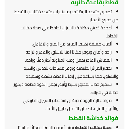
قطط بقاعدة دائريه
تصميم متعدد الوظائف بمستويات متعددة تناسب القطط
من جميع الأعمار.
أعمدة خدش مغلفة بالسيزال تحافظ على صحة مخالب
القطط.
ألعاب معلّقة تضيف المزيد من المرح والتفاعل.
راحة وأمان ويوفر مكانًا آمنًا للتسلق والقفز والراحة.
القماش الفاخر يجعل وقت القيلولة أكثر دفئًا وراحة.
تحفيز الغرائز الطبيعية ويوفر مساحات للخدش والصيد
والتسلق، مما يساعد على إبقاء القطط نشطة وسعيدة.
تصميم جذاب بمظهر بسيط وأنيق يجعل الكوخ قطعة ديكور
جذابة في منزلك.
مواد عالية الجودة حيث ان استخدام السيزال الطبيعي
والألواح المتينة لضمان التحمل طويل الأمد.
فوائد خداشة القطط
صحة مخالب القطط:
تمنح أعمدة السيزال مكانًا مناسبًا