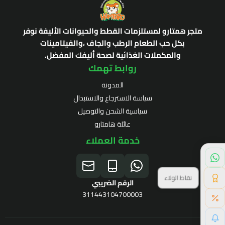
متجر همتارو لمستلزمات القطط والحيوانات الأليفة نوفر
بكل حب الطعام الرطب والجاف ،والفيتامينات
والمكملات الغذائية لصحة أليفك المفضل.
روابط تهمك
المدونة
سياسة الاسترجاع والاستبدال
سياسية الشحن والتوصيل
عائلة هامتارو
خدمة العملاء
نقاط الولاء
الرقم الضريبي
311443104700003