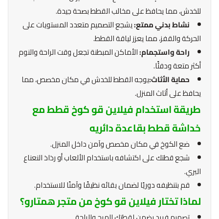
للخدش، مما يحافظ على مخالب القطط بصحة جيدة.
نشاط بدني ممتع:
يشجع التصميم متعدد المستويات على
الحركة والقفز، مما يعزز لياقة القطط.
راحة واستجمام:
الأماكن المبطنة تجعل وقت الراحة والنوم
أكثر متعة ودفئًا.
حماية الأثاث:
يوجه القطط للخدش في مكان مخصص، مما
يحافظ على أثاث المنزل.
طريقة استخدام فيلاين قو كوخ قطط مع
خداشة قطط بقاعدة دائريه
ضع الكوخ في مكان مخصص وآمن داخل المنزل.
شجع قطتك على اكتشافه باستخدام الألعاب أو رذاذ النعناع
البري.
قم بتنظيفه دوريًا لضمان بقائه نظيفًا وآمنًا للاستخدام.
لماذا تختار فيلاين قو كوخ من متجر همتارو؟
تصميم فريد يضمن لقطتك المرح والراحة.