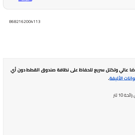
8682162004113
صاصًا عالي وتكتل سريع للحفاظ على نظافة صندوق القطط دون أي
انات الأليفة
.
 10 لتر