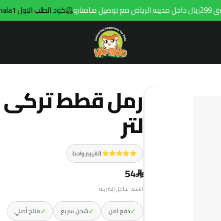
كود الطلب الاول hala1
ت
Hamtaro
لتر
(تقييم واحد)
54
السعر شامل الضريبه
✓
✓
✓
دفع آمن
شحن سريع
منتج أصلي