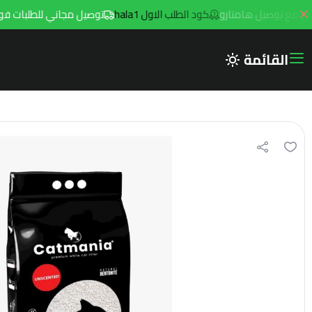
كود الطلب الاول hala1
توصيل مجاني للطلبات فوق 299ريال داخل مدينه الرياض مع توصيل هامتارو
القائمة