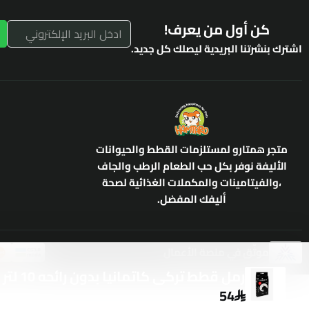
كن أول من يعرف!
اشترك بنشرتنا البريدية ليصلك كل جديد.
متجر همتارو لمستلزمات القطط والحيوانات
الأليفة نوفر بكل حب الطعام الرطب والجاف
،والفيتامينات والمكملات الغذائية لصحة
أليفك المفضل.
موثّق في منصة الأعمال
رمل قطط تركى كاتمانيا بدون رائحه 10 لتر
54