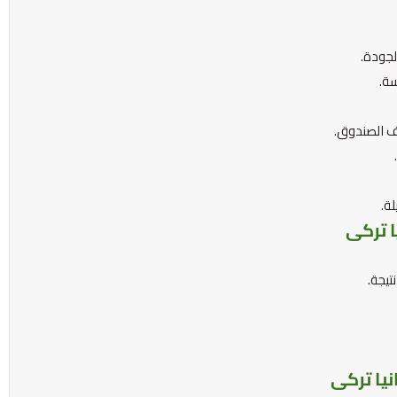
لجودة.
ة.
 الصندوق.
ة.
ا تركى
تيجة.
نيا تركى