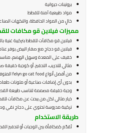
بروتينات حيوانية
مواد طبيعية آمنة للقطط
خالٍ من المواد الحافظة، والنكهات الصناع
مميزات فيلاين قو مكافات للق
فيلاين قو مكافآت للقطط بتركيبة غنية ب
فيلاين قو دجاج مع صفار البيض يوفر عناصر
خفيف على المعدة وسهل الهضم، مناسب ل
مثالي للتدريب، التحفيز، أو كوجبة خفيفة ص
من أفضل أنواع felyn go cat food المتوفرة بجودة عالية.
بدون أي إضافات صناعية أو ملونات طعام قط
وجبة خفيفة مصممة لتناسب طبيعة القطط ال
خيار مثالي لكل من يبحث عن مكافآت للقط
تركيبة مدروسة تحتوي على دجاج نقي وص
طريقة الاستخدام
تُقدَّم كمكافأة بين الوجبات أو لتحفيز القطة