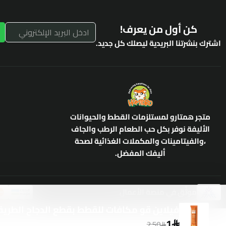
كن أول من يعرف!
اشترك بنشرتنا البريدية ليصلك كل جديد.
متجر همتارو لمستلزمات القطط والحيوانات
الأليفة نوفر بكل حب الطعام الرطب والجاف
،والفيتامينات والمكملات الغذائية لصحة
أليفك المفضل.
موثّق في منصة الأعمال
فيلاين قو مكافات للقطط بقطع الدجاح الطرية مع 
1
2.50