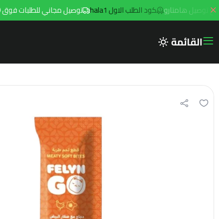
كود الطلب الاول hala1
توصيل مجاني للطلبات فوق 299ريال داخل مدينه الرياض مع توصيل هامتارو
القائمة