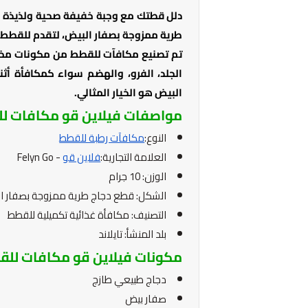
دلل قطتك مع وجبة خفيفة صحية ولذيذة م
طرية ممزوجة بصفار البيض، لتقدم للقطط طع
تم تصنيع مكافآت للقطط من مكونات مختار
الجلد، الفرو، والهضم سواء كمكافأة أثنا
البيض هو الخيار المثالي.
مواصفات فيلاين قو مكافات ل
النوع:
مكافآت رطبة للقطط
العلامة التجارية:
فلاين قو
- Felyn Go
الوزن: 10 جرام
الشكل: قطع دجاج طرية ممزوجة بصفار ا
التصنيف: مكافأة غذائية تكميلية للقطط
بلد المنشأ: تايلاند
مكونات فيلاين قو مكافات لل
دجاج طبيعي طازج
صفار بيض