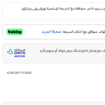
 على 5 دفعات مع إمكان ادفع لاحقًا، بدون فوائد أو رسوم تأخير
6281001157830