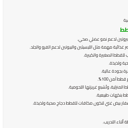
ية
طط
البروتين لدعم نمو عضلي صحي.
 غذائية مهمة مثل الليسيثين والبيوتين لدعم الفرو والجلد.
لقطط الصغيرة والكبيرة.
حية ولذيذة.
ط آمن 100%.
منزلية، وتُشبع غريزتها اللحومية.
ط بنكهات طبيعية.
فار بيض غني لتكون مكافات للقطط دجاج صحية ولذيذة.
 أثناء التدريب.