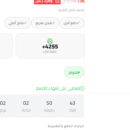
1
2.50
وفر
2 ر.س
السعر شامل الضريبه
✓
✓
✓
دفع آمن
شحن سريع
منتج أصلي
4255+
عملية شراء
متوفر
متبقي على انتهاء الخصم:
02
02
50
42
ثانية
دقيقة
ساعة
يوم
خيارات الدفع بالتقسيط