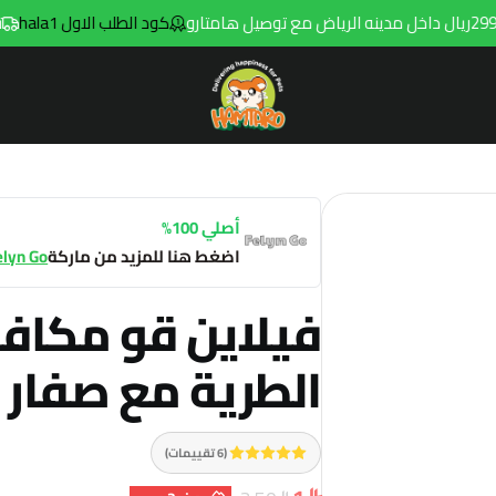
كود الطلب الاول hala1
توصيل مجان
Hamtaro
أصلي 100%
اضغط هنا للمزيد من ماركة
elyn Go
فيلاين قو مكافا
الطرية مع صفار البي
(6 تقييمات)