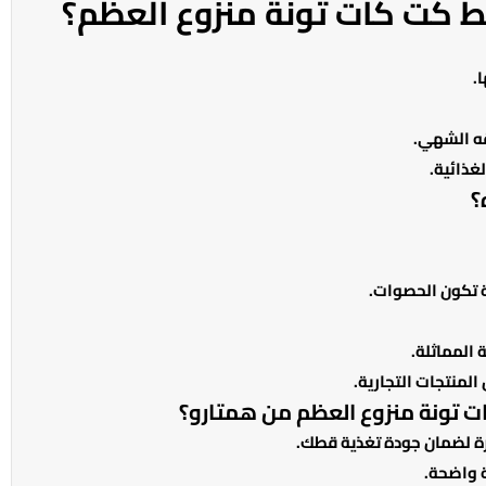
 كت كات تونة منزوع العظم؟
.
قه الشهي.
لغذائية.
؟
ة تكون الحصوات.
المماثلة.
لمنتجات التجارية.
 تونة منزوع العظم من همتارو؟
رة لضمان جودة تغذية قطك.
 واضحة.