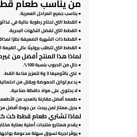
من يناسب طعام قطط
● يناسب جميع المراحل العمرية.
● القطط التي تحتاج رطوبة عالية في غذائها
● القطط التي تفضل النكهات البحرية.
● القطط ذات الشهية الضعيفة نظرًا لمذا
● القطط التي تتطلب بروتينًا عالي القيمة ا
لماذا هذا المنتج أفضل من غيره
● خالٍ من الحبوب بنسبة 100%.
● غني بالأوميغا 3 و6 لتعزيز مناعة القط.
● يدعم توازن الحموضة ويقلل من احتمالي
● لا يحتوي على مواد حافظة صناعية.
● طعمه أفضل مقارنة بالعديد من الأطعمة 
● بديل ممتاز لمن يبحث عن جودة أفضل من ا
لماذا تشتري طعام قطط كت كات
● يقدم همتارو منتجات أصلية بعناية مختا
● يوفّر تجربة تسوق سهلة مدعومة بواجهة