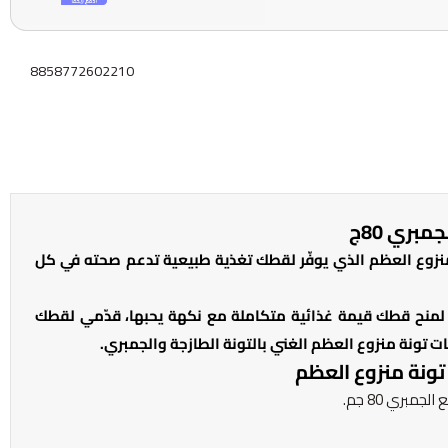
8858772602210
بري 80ج
زوع العظم الذي يوفّر لقطك تغذية طبيعية تدعم صحته في كل
منح قطك قيمة غذائية متكاملة مع نكهة يحبها، قدّمي لقطك
 تونة منزوع العظم الغني بالتونة الطازجة والجمبري.
نة منزوع العظم
مبري 80 جم.