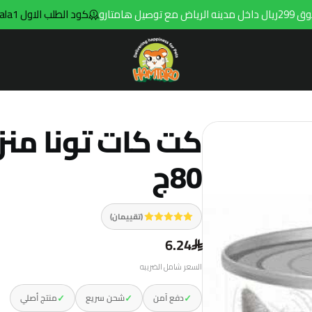
كود الطلب الاول hala1
ت
Hamtaro
كت كات تونا منز
80ج
(تقييمان)
6.24
السعر شامل الضريبه
✓
✓
✓
دفع آمن
شحن سريع
منتج أصلي