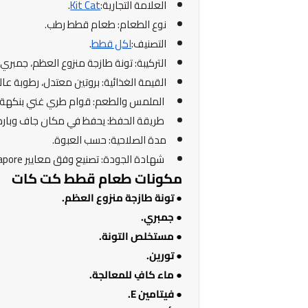
العلامة التجارية:
Kit Cat
.
نوع الطعام: طعام قطط رطب.
التصنيف:
اكل قطط
.
التركيبة: تونة طازجة منزوع العظم، جمبري، تورين، فيتام
القيمة الغذائية: بروتين معتدل، رطوبة عال
الملمس والطعم: قوام طري غني بنكهة ال
طريقة الحفظ: يحفظ في مكان جاف وبارد 
مدة الصلاحية: حسب العبوة.
شهادة الجودة: تصنيع وفق معايير Kit Cat Singapore.
مكونات طعام قطط كت كات
● تونة طازجة منزوع العظم.
● جمبري.
● مستخلص التونة.
● تورين.
● ماء كافٍ للمعالجة.
● فيتامين E.