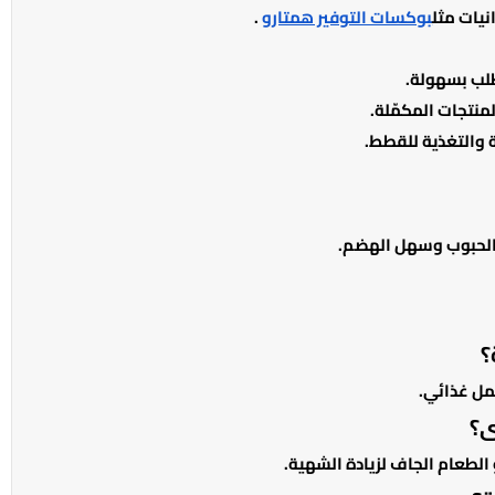
نيات مثل
بوكسات التوفير همتارو
.
لب بسهولة.
منتجات المكمّلة.
 والتغذية للقطط.
ن الحبوب وسهل الهضم.
؟
مل غذائي.
ى؟
لطعام الجاف لزيادة الشهية.