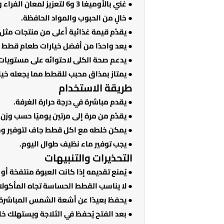
● غني بالأوميغا 3 و6 لتعزيز لمعان الفراء وصحة الجلد.
● خالٍ من الحبوب والمواد الحافظة.
● يقدّم قيمة غذائية أعلى من منتجات مثل 
● يعد واحدًا من أفضل خيارات طعام قطط ع
● يدعم صحة الكلى لاحتوائه على مستويات 
● يمتاز بمذاق محبب للقطط مما يجعله خيارًا
طريقة الاستخدام
● يقدم مباشرة في درجة حرارة الغرفة.
● يقدّم من مرة إلى مرتين يوميًا حسب وزن 
● يمكن خلطه مع اكل قطط جاف لتوفير وجب
● يجب توفير ماء نظيف طوال اليوم.
التحذيرات والتنبيهات
● يُمنع تقديمه إذا كانت العبوة منتفخة أو ت
● لا يناسب القطط الحساسة تجاه المأكولات
● يحفظ بعيدًا عن أشعة الشمس المباشرة.
● بعد الفتح يُحفظ في الثلاجة ويستهلك خلال 48 سا