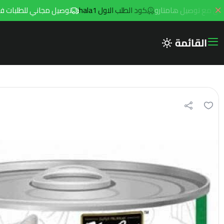
كود الطلب الاول hala1
توصيل مجاني للطلبات فوق 299ريال داخل مدينه الرياض مع توصيل هامتارو
القائمة