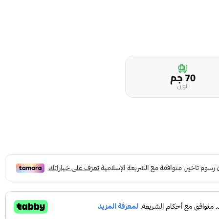
70 جم
الوزن