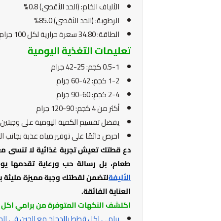
الألياف الخام: (الحد الأقصى) 0.8%
الرطوبة: (الحد الأقصى) 85.0%
الطاقة: 34.80 سعرة حرارية لكل 100 جرام
تعليمات التغذية اليومية
0.5-1 كجم: 25-42 جرام
1-2 كجم: 42-60 جرام
2-4 كجم: 60-90 جرام
أكثر من 4 كجم: 90-120 جرام
يفضل تقسيم الكمية اليومية على وجبتين أو
احرص دائمًا على توفير مياه عذبة بجانب ا
دع قطتك تعيش تجربة غذائية لا تنسى مع
طعام، بل رسالة حب ورعاية تقدمها يوم
الأليفة
لتضمن لقطتك وجبة مميزة مليئة بال
العناية الفائقة.
اكتشف النكهات المتوفرة من برامي اكل 
برامي اكل قطط بالدجاج مع الجبن في الج