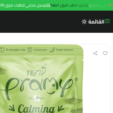
كود الطلب الاول hala1
توصيل مجاني للطلبات فوق 299ريال داخل مدينه الرياض مع توصيل هامتارو
القائمة