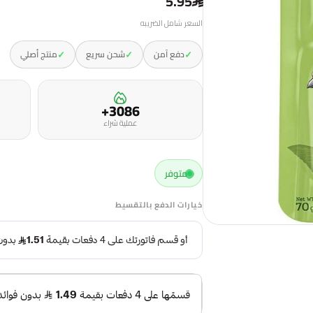
5.95
السعر شامل الضريبه
✓
✓
✓
دفع آمن
شحن سريع
منتج أصلي
3086+
عملية شراء
متوفر
خيارات الدفع بالتقسيط