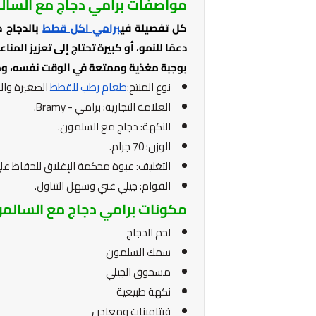
مواصفات برامي دجاج مع السال
كل تفصيلة في
برامي اكل قطط
بالدجاج 
دعمًا للنمو، أو كبيرة تحتاج إلى تعزيز المن
بوجبة مغذية وممتعة في الوقت نفسه، ومن
نوع المنتج:
طعام رطب للقطط
الصغيرة والك
العلامة التجارية: برامي - Bramy.
النكهة: دجاج مع السلمون.
الوزن: 70 جرام.
التغليف: عبوة محكمة الإغلاق للحفاظ على
القوام: جيلي غني وسهل التناول.
مكونات برامي دجاج مع السالمو
لحم الدجاج
سمك السلمون
مسحوق الجيلي
نكهة طبيعية
فيتامينات ومعادن