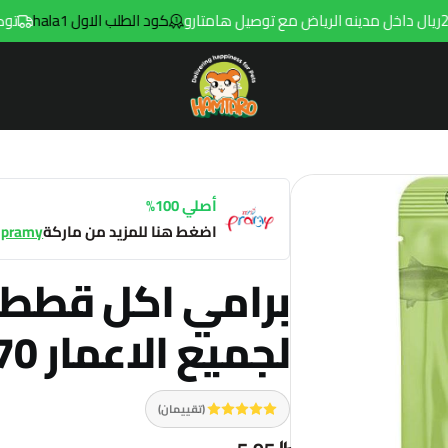
كود الطلب الاول hala1
توصيل مجاني للطلب
Hamtaro
أصلي 100%
اضغط هنا للمزيد من ماركة
pramy
برامي اكل قطط ب
لجميع الاعمار 70جم
(تقييمان)