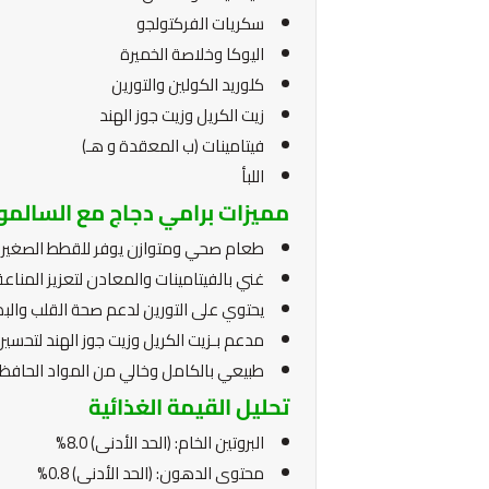
سكريات الفركتولجو
اليوكا وخلاصة الخميرة
كلوريد الكولين والتورين
زيت الكريل وزيت جوز الهند
فيتامينات (ب المعقدة و هـ)
اللبأ
مميزات برامي دجاج مع السالمو
طعام صحي ومتوازن يوفر للقطط الصغيرة وال
غني بالفيتامينات والمعادن لتعزيز المناع
يحتوي على التورين لدعم صحة القلب والبص
مدعم بـزيت الكريل وزيت جوز الهند لتحسين
طبيعي بالكامل وخالي من المواد الحافظة
تحليل القيمة الغذائية
البروتين الخام: (الحد الأدنى) 8.0%
محتوى الدهون: (الحد الأدنى) 0.8%